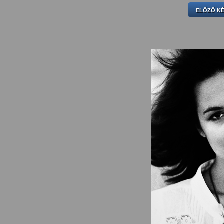
ELŐZŐ K