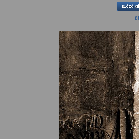
ELŐZŐ K
o