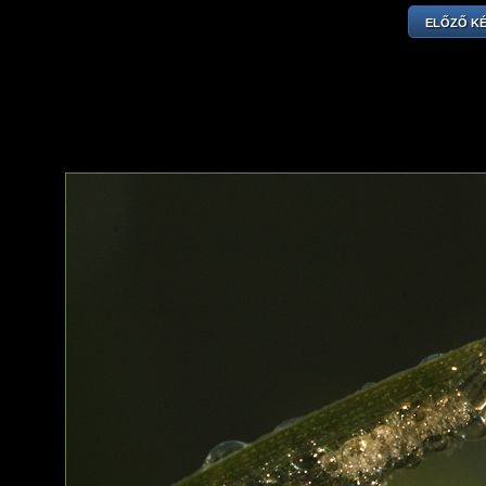
ELŐZŐ K