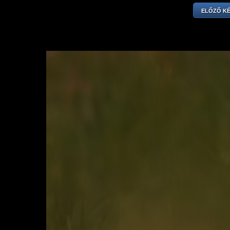
ELŐZŐ K