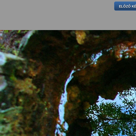
ELŐZŐ K