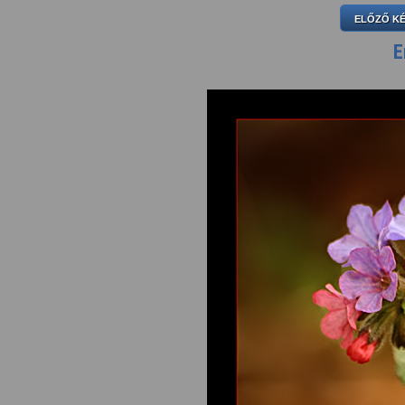
ELŐZŐ K
E