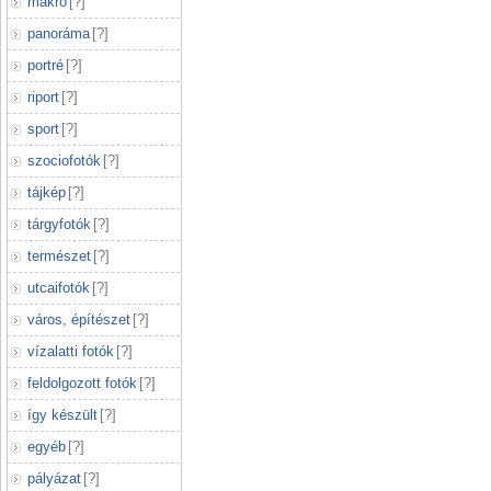
makró
[
?
]
panoráma
[
?
]
portré
[
?
]
riport
[
?
]
sport
[
?
]
szociofotók
[
?
]
tájkép
[
?
]
tárgyfotók
[
?
]
természet
[
?
]
utcaifotók
[
?
]
város, építészet
[
?
]
vízalatti fotók
[
?
]
feldolgozott fotók
[
?
]
így készült
[
?
]
egyéb
[
?
]
pályázat
[
?
]