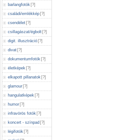
barlangfotók
[
?
]
családi/emlékkép
[
?
]
csendélet
[
?
]
csillagászat/égbolt
[
?
]
digit. illusztráció
[
?
]
divat
[
?
]
dokumentumfotók
[
?
]
életképek
[
?
]
elkapott pillanatok
[
?
]
glamour
[
?
]
hangulatképek
[
?
]
humor
[
?
]
infravörös fotók
[
?
]
koncert - színpad
[
?
]
légifotók
[
?
]