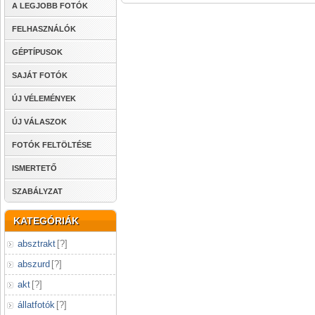
A LEGJOBB FOTÓK
FELHASZNÁLÓK
GÉPTÍPUSOK
SAJÁT FOTÓK
ÚJ VÉLEMÉNYEK
ÚJ VÁLASZOK
FOTÓK FELTÖLTÉSE
ISMERTETŐ
SZABÁLYZAT
KATEGÓRIÁK
absztrakt
[
?
]
abszurd
[
?
]
akt
[
?
]
állatfotók
[
?
]