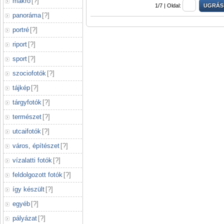
makró
[
?
]
1/7 |
Oldal:
panoráma
[
?
]
portré
[
?
]
riport
[
?
]
sport
[
?
]
szociofotók
[
?
]
tájkép
[
?
]
tárgyfotók
[
?
]
természet
[
?
]
utcaifotók
[
?
]
város, építészet
[
?
]
vízalatti fotók
[
?
]
feldolgozott fotók
[
?
]
így készült
[
?
]
egyéb
[
?
]
pályázat
[
?
]