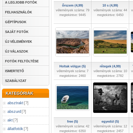
A LEGJOBB FOTÓK
őrszem (4,99)
10 s (4,99)
vélemények száma: 79
vélemények száma: 44
v
FELHASZNÁLÓK
megtekintve: 9445
megtekintve: 6450
GÉPTÍPUSOK
SAJÁT FOTÓK
ÚJ VÉLEMÉNYEK
ÚJ VÁLASZOK
FOTÓK FELTÖLTÉSE
Holtak völgye (5)
rétegek (4,99)
ISMERTETŐ
vélemények száma: 7
vélemények száma: 10
v
megtekintve: 2460
megtekintve: 2782
SZABÁLYZAT
KATEGÓRIÁK
absztrakt
[
?
]
abszurd
[
?
]
akt
[
?
]
free (5)
egyedül (5)
vélemények száma: 42
vélemények száma: 12
v
állatfotók
[
?
]
megtekintve: 6350
megtekintve: 2457