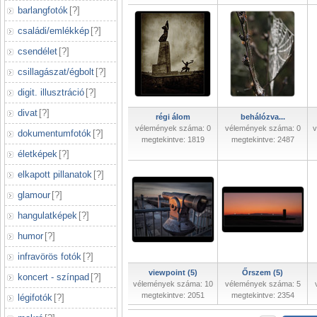
barlangfotók
[
?
]
családi/emlékkép
[
?
]
csendélet
[
?
]
csillagászat/égbolt
[
?
]
digit. illusztráció
[
?
]
divat
[
?
]
régi álom
behálózva...
vélemények száma: 0
vélemények száma: 0
v
dokumentumfotók
[
?
]
megtekintve: 1819
megtekintve: 2487
életképek
[
?
]
elkapott pillanatok
[
?
]
glamour
[
?
]
hangulatképek
[
?
]
humor
[
?
]
infravörös fotók
[
?
]
viewpoint (5)
Őrszem (5)
koncert - színpad
[
?
]
vélemények száma: 10
vélemények száma: 5
megtekintve: 2051
megtekintve: 2354
légifotók
[
?
]