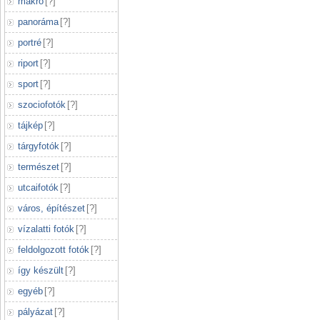
makró
[
?
]
panoráma
[
?
]
portré
[
?
]
riport
[
?
]
sport
[
?
]
szociofotók
[
?
]
tájkép
[
?
]
tárgyfotók
[
?
]
természet
[
?
]
utcaifotók
[
?
]
város, építészet
[
?
]
vízalatti fotók
[
?
]
feldolgozott fotók
[
?
]
így készült
[
?
]
egyéb
[
?
]
pályázat
[
?
]