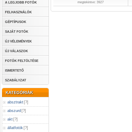
megtekintve: 3927
A LEGJOBB FOTÓK
FELHASZNÁLÓK
GÉPTÍPUSOK
SAJÁT FOTÓK
ÚJ VÉLEMÉNYEK
ÚJ VÁLASZOK
FOTÓK FELTÖLTÉSE
ISMERTETŐ
SZABÁLYZAT
KATEGÓRIÁK
absztrakt
[
?
]
abszurd
[
?
]
akt
[
?
]
állatfotók
[
?
]