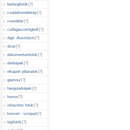
barlangfotók
[
?
]
családi/emlékkép
[
?
]
csendélet
[
?
]
csillagászat/égbolt
[
?
]
digit. illusztráció
[
?
]
divat
[
?
]
dokumentumfotók
[
?
]
életképek
[
?
]
elkapott pillanatok
[
?
]
glamour
[
?
]
hangulatképek
[
?
]
humor
[
?
]
infravörös fotók
[
?
]
koncert - színpad
[
?
]
légifotók
[
?
]