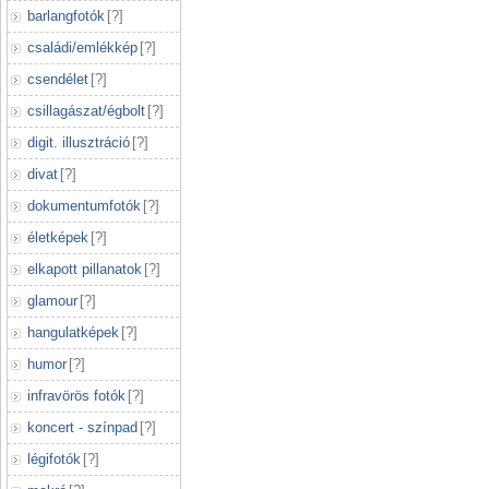
barlangfotók
[
?
]
családi/emlékkép
[
?
]
csendélet
[
?
]
csillagászat/égbolt
[
?
]
digit. illusztráció
[
?
]
divat
[
?
]
dokumentumfotók
[
?
]
életképek
[
?
]
elkapott pillanatok
[
?
]
glamour
[
?
]
hangulatképek
[
?
]
humor
[
?
]
infravörös fotók
[
?
]
koncert - színpad
[
?
]
légifotók
[
?
]