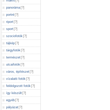
makró
[
?
]
panoráma
[
?
]
portré
[
?
]
riport
[
?
]
sport
[
?
]
szociofotók
[
?
]
tájkép
[
?
]
tárgyfotók
[
?
]
természet
[
?
]
utcaifotók
[
?
]
város, építészet
[
?
]
vízalatti fotók
[
?
]
feldolgozott fotók
[
?
]
így készült
[
?
]
egyéb
[
?
]
pályázat
[
?
]