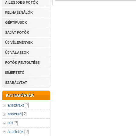
A LEGJOBB FOTÓK
FELHASZNÁLÓK
GÉPTÍPUSOK
SAJÁT FOTÓK
ÚJ VÉLEMÉNYEK
ÚJ VÁLASZOK
FOTÓK FELTÖLTÉSE
ISMERTETŐ
SZABÁLYZAT
KATEGÓRIÁK
absztrakt
[
?
]
abszurd
[
?
]
akt
[
?
]
állatfotók
[
?
]