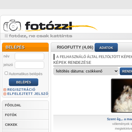
BELÉPÉS
RIGOFUTTY (4,06)
ADATOK
név
A FELHASZNÁLÓ ÁLTAL FELTÖLTÖTT KÉPE
KÉPEK RENDEZÉSE
jelszó
Automatikus belépés
REGISZTRÁCIÓ
ELFELEJTETT JELSZÓ
FŐOLDAL
FOTÓK
Szent ég,.. a ma
vélemények 
CIKKEK
megtekintve