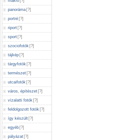
makró
[
?
]
panoráma
[
?
]
portré
[
?
]
riport
[
?
]
sport
[
?
]
szociofotók
[
?
]
tájkép
[
?
]
tárgyfotók
[
?
]
természet
[
?
]
utcaifotók
[
?
]
város, építészet
[
?
]
vízalatti fotók
[
?
]
feldolgozott fotók
[
?
]
így készült
[
?
]
egyéb
[
?
]
pályázat
[
?
]