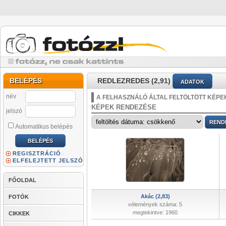
BELÉPÉS
REDLEZREDES (2,91)
ADATOK
név
A FELHASZNÁLÓ ÁLTAL FELTÖLTÖTT KÉPE
KÉPEK RENDEZÉSE
jelszó
Automatikus belépés
REGISZTRÁCIÓ
ELFELEJTETT JELSZÓ
FŐOLDAL
Akác (2,83)
FOTÓK
vélemények száma: 5
megtekintve: 1960
CIKKEK