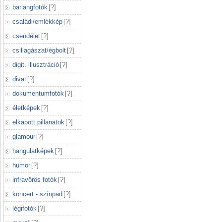
barlangfotók
[
?
]
családi/emlékkép
[
?
]
csendélet
[
?
]
csillagászat/égbolt
[
?
]
digit. illusztráció
[
?
]
divat
[
?
]
dokumentumfotók
[
?
]
életképek
[
?
]
elkapott pillanatok
[
?
]
glamour
[
?
]
hangulatképek
[
?
]
humor
[
?
]
infravörös fotók
[
?
]
koncert - színpad
[
?
]
légifotók
[
?
]