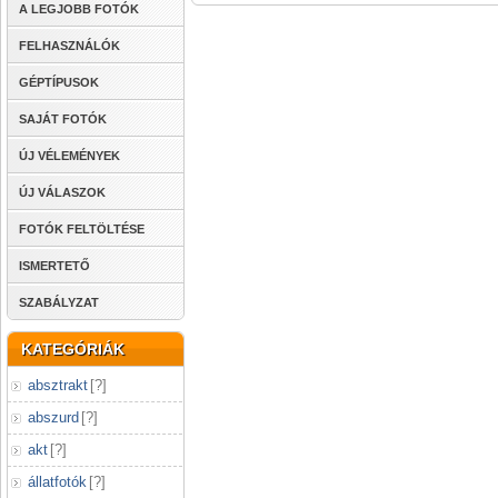
A LEGJOBB FOTÓK
FELHASZNÁLÓK
GÉPTÍPUSOK
SAJÁT FOTÓK
ÚJ VÉLEMÉNYEK
ÚJ VÁLASZOK
FOTÓK FELTÖLTÉSE
ISMERTETŐ
SZABÁLYZAT
KATEGÓRIÁK
absztrakt
[
?
]
abszurd
[
?
]
akt
[
?
]
állatfotók
[
?
]