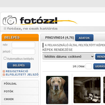
BELÉPÉS
PINGVIN014 (4,76)
ADATOK
név
A FELHASZNÁLÓ ÁLTAL FELTÖLTÖTT KÉPE
KÉPEK RENDEZÉSE
jelszó
Automatikus belépés
1/6 |
Oldal:
REGISZTRÁCIÓ
ELFELEJTETT JELSZÓ
FŐOLDAL
FOTÓK
CIKKEK