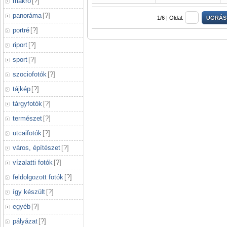
makró
[
?
]
panoráma
[
?
]
1/6 |
Oldal:
portré
[
?
]
riport
[
?
]
sport
[
?
]
szociofotók
[
?
]
tájkép
[
?
]
tárgyfotók
[
?
]
természet
[
?
]
utcaifotók
[
?
]
város, építészet
[
?
]
vízalatti fotók
[
?
]
feldolgozott fotók
[
?
]
így készült
[
?
]
egyéb
[
?
]
pályázat
[
?
]