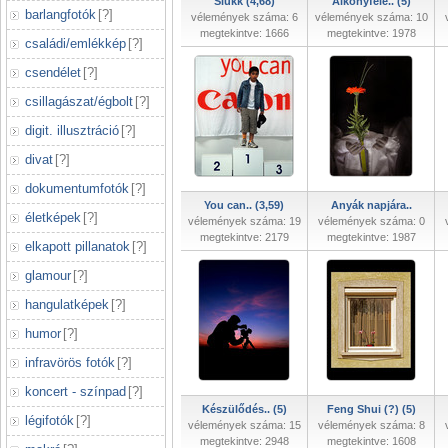
Slukk (4,68)
Alkonyfelé.. (5)
barlangfotók
[
?
]
vélemények száma: 6
vélemények száma: 10
megtekintve: 1666
megtekintve: 1978
családi/emlékkép
[
?
]
csendélet
[
?
]
csillagászat/égbolt
[
?
]
digit. illusztráció
[
?
]
divat
[
?
]
dokumentumfotók
[
?
]
You can.. (3,59)
Anyák napjára..
életképek
[
?
]
vélemények száma: 19
vélemények száma: 0
megtekintve: 2179
megtekintve: 1987
elkapott pillanatok
[
?
]
glamour
[
?
]
hangulatképek
[
?
]
humor
[
?
]
infravörös fotók
[
?
]
koncert - színpad
[
?
]
Készülődés.. (5)
Feng Shui (?) (5)
légifotók
[
?
]
vélemények száma: 15
vélemények száma: 8
megtekintve: 2948
megtekintve: 1608