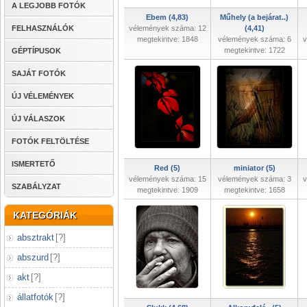
A LEGJOBB FOTÓK
Ebem (4,83)
Műhely (a bejárat..)
FELHASZNÁLÓK
vélemények száma: 12
(4,41)
megtekintve: 1848
vélemények száma: 6
v
megtekintve: 1722
GÉPTÍPUSOK
SAJÁT FOTÓK
ÚJ VÉLEMÉNYEK
ÚJ VÁLASZOK
FOTÓK FELTÖLTÉSE
ISMERTETŐ
Red (5)
miniator (5)
vélemények száma: 15
vélemények száma: 3
v
SZABÁLYZAT
megtekintve: 1909
megtekintve: 1658
KATEGÓRIÁK
absztrakt
[
?
]
abszurd
[
?
]
akt
[
?
]
állatfotók
[
?
]