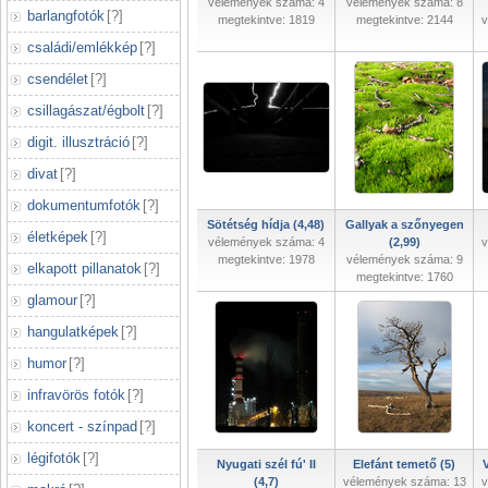
vélemények száma: 4
vélemények száma: 8
barlangfotók
[
?
]
megtekintve: 1819
megtekintve: 2144
v
családi/emlékkép
[
?
]
csendélet
[
?
]
csillagászat/égbolt
[
?
]
digit. illusztráció
[
?
]
divat
[
?
]
dokumentumfotók
[
?
]
Sötétség hídja (4,48)
Gallyak a szőnyegen
életképek
[
?
]
vélemények száma: 4
(2,99)
v
megtekintve: 1978
vélemények száma: 9
elkapott pillanatok
[
?
]
megtekintve: 1760
glamour
[
?
]
hangulatképek
[
?
]
humor
[
?
]
infravörös fotók
[
?
]
koncert - színpad
[
?
]
légifotók
[
?
]
Nyugati szél fú' II
Elefánt temető (5)
(4,7)
vélemények száma: 13
v