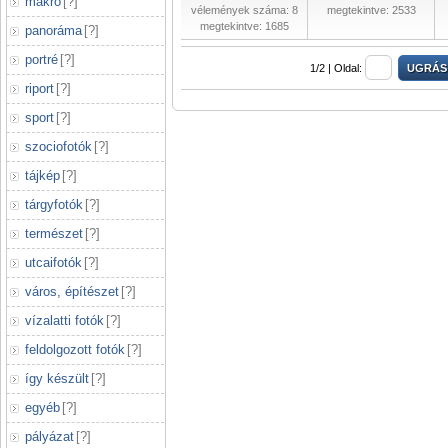
makró
[
?
]
vélemények száma: 8
megtekintve: 2533
megtekintve: 1685
panoráma
[
?
]
portré
[
?
]
1/2 |
Oldal:
riport
[
?
]
sport
[
?
]
szociofotók
[
?
]
tájkép
[
?
]
tárgyfotók
[
?
]
természet
[
?
]
utcaifotók
[
?
]
város, építészet
[
?
]
vízalatti fotók
[
?
]
feldolgozott fotók
[
?
]
így készült
[
?
]
egyéb
[
?
]
pályázat
[
?
]