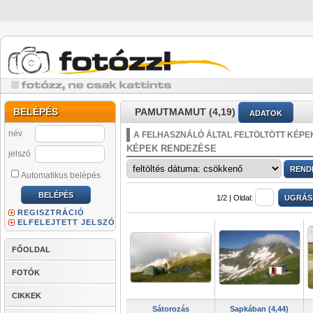
BELÉPÉS
PAMUTMAMUT (4,19)
ADATOK
név
A FELHASZNÁLÓ ÁLTAL FELTÖLTÖTT KÉPE
KÉPEK RENDEZÉSE
jelszó
Automatikus belépés
1/2 |
Oldal:
REGISZTRÁCIÓ
ELFELEJTETT JELSZÓ
FŐOLDAL
FOTÓK
CIKKEK
Sátorozás
Sapkában (4,44)