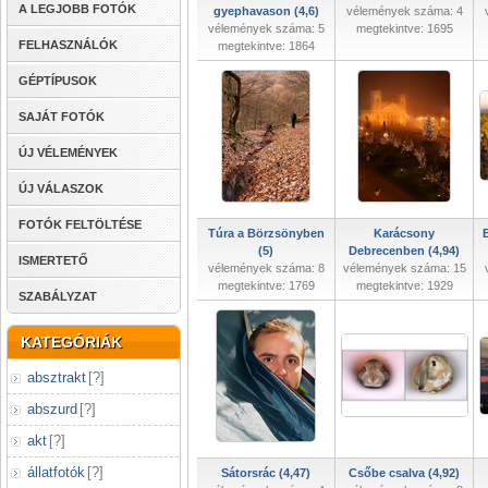
A LEGJOBB FOTÓK
gyephavason (4,6)
vélemények száma: 4
vélemények száma: 5
megtekintve: 1695
FELHASZNÁLÓK
megtekintve: 1864
GÉPTÍPUSOK
SAJÁT FOTÓK
ÚJ VÉLEMÉNYEK
ÚJ VÁLASZOK
FOTÓK FELTÖLTÉSE
Túra a Börzsönyben
Karácsony
(5)
Debrecenben (4,94)
ISMERTETŐ
vélemények száma: 8
vélemények száma: 15
megtekintve: 1769
megtekintve: 1929
SZABÁLYZAT
KATEGÓRIÁK
absztrakt
[
?
]
abszurd
[
?
]
akt
[
?
]
állatfotók
[
?
]
Sátorsrác (4,47)
Csőbe csalva (4,92)