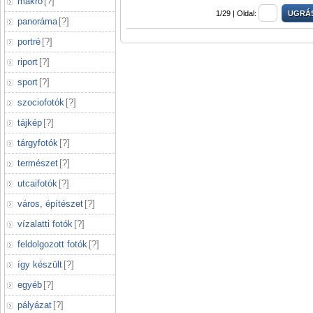
makró
[
?
]
1/29 |
Oldal:
panoráma
[
?
]
portré
[
?
]
riport
[
?
]
sport
[
?
]
szociofotók
[
?
]
tájkép
[
?
]
tárgyfotók
[
?
]
természet
[
?
]
utcaifotók
[
?
]
város, építészet
[
?
]
vízalatti fotók
[
?
]
feldolgozott fotók
[
?
]
így készült
[
?
]
egyéb
[
?
]
pályázat
[
?
]