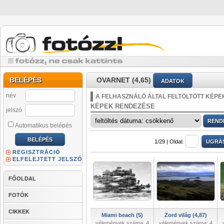
BELÉPÉS
OVARNET (4,65)
ADATOK
név
A FELHASZNÁLÓ ÁLTAL FELTÖLTÖTT KÉPE
KÉPEK RENDEZÉSE
jelszó
Automatikus belépés
1/29 |
Oldal:
REGISZTRÁCIÓ
ELFELEJTETT JELSZÓ
FŐOLDAL
FOTÓK
CIKKEK
Miami beach (5)
Zord világ (4,87)
vélemények száma: 4
vélemények száma: 4