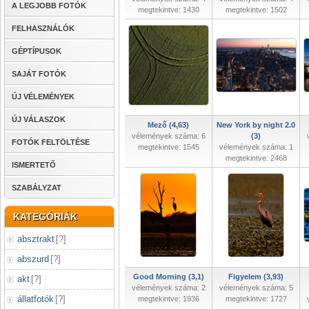
A LEGJOBB FOTÓK
megtekintve: 1430
megtekintve: 1502
FELHASZNÁLÓK
GÉPTÍPUSOK
SAJÁT FOTÓK
ÚJ VÉLEMÉNYEK
ÚJ VÁLASZOK
Mező (4,63)
New York by night 2.0
vélemények száma: 6
(3)
FOTÓK FELTÖLTÉSE
megtekintve: 1545
vélemények száma: 1
megtekintve: 2468
ISMERTETŐ
SZABÁLYZAT
KATEGÓRIÁK
absztrakt
[
?
]
abszurd
[
?
]
Good Morning (3,1)
Figyelem (3,93)
akt
[
?
]
vélemények száma: 2
vélemények száma: 5
állatfotók
[
?
]
megtekintve: 1936
megtekintve: 1727