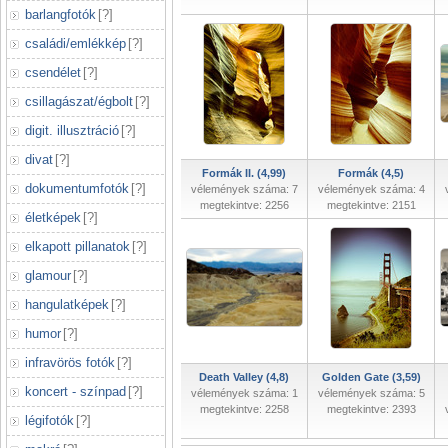
barlangfotók
[
?
]
családi/emlékkép
[
?
]
csendélet
[
?
]
csillagászat/égbolt
[
?
]
digit. illusztráció
[
?
]
divat
[
?
]
Formák II. (4,99)
Formák (4,5)
dokumentumfotók
[
?
]
vélemények száma: 7
vélemények száma: 4
megtekintve: 2256
megtekintve: 2151
életképek
[
?
]
elkapott pillanatok
[
?
]
glamour
[
?
]
hangulatképek
[
?
]
humor
[
?
]
infravörös fotók
[
?
]
Death Valley (4,8)
Golden Gate (3,59)
koncert - színpad
[
?
]
vélemények száma: 1
vélemények száma: 5
megtekintve: 2258
megtekintve: 2393
légifotók
[
?
]