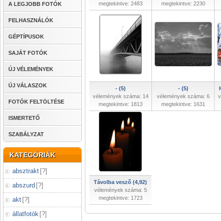
megtekintve: 2483
megtekintve: 2230
A LEGJOBB FOTÓK
FELHASZNÁLÓK
GÉPTÍPUSOK
SAJÁT FOTÓK
ÚJ VÉLEMÉNYEK
ÚJ VÁLASZOK
- (5)
- (5)
vélemények száma: 14
vélemények száma: 6
v
FOTÓK FELTÖLTÉSE
megtekintve: 1813
megtekintve: 1631
ISMERTETŐ
SZABÁLYZAT
KATEGÓRIÁK
absztrakt
[
?
]
Távolba vesző (4,92)
abszurd
[
?
]
vélemények száma: 5
megtekintve: 1723
akt
[
?
]
állatfotók
[
?
]