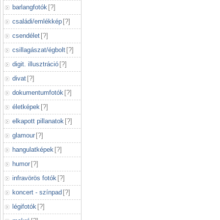
barlangfotók
[
?
]
családi/emlékkép
[
?
]
csendélet
[
?
]
csillagászat/égbolt
[
?
]
digit. illusztráció
[
?
]
divat
[
?
]
dokumentumfotók
[
?
]
életképek
[
?
]
elkapott pillanatok
[
?
]
glamour
[
?
]
hangulatképek
[
?
]
humor
[
?
]
infravörös fotók
[
?
]
koncert - színpad
[
?
]
légifotók
[
?
]