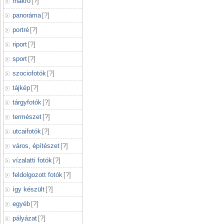
makró
[
?
]
panoráma
[
?
]
portré
[
?
]
riport
[
?
]
sport
[
?
]
szociofotók
[
?
]
tájkép
[
?
]
tárgyfotók
[
?
]
természet
[
?
]
utcaifotók
[
?
]
város, építészet
[
?
]
vízalatti fotók
[
?
]
feldolgozott fotók
[
?
]
így készült
[
?
]
egyéb
[
?
]
pályázat
[
?
]