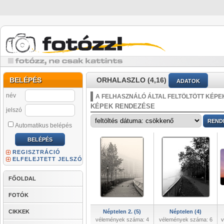
BELÉPÉS
ORHALASZLO (4,16)
ADATOK
név
A FELHASZNÁLÓ ÁLTAL FELTÖLTÖTT KÉPE
KÉPEK RENDEZÉSE
jelszó
Automatikus belépés
REGISZTRÁCIÓ
ELFELEJTETT JELSZÓ
FŐOLDAL
FOTÓK
CIKKEK
Néptelen 2. (5)
Néptelen (4)
vélemények száma: 4
vélemények száma: 6
v