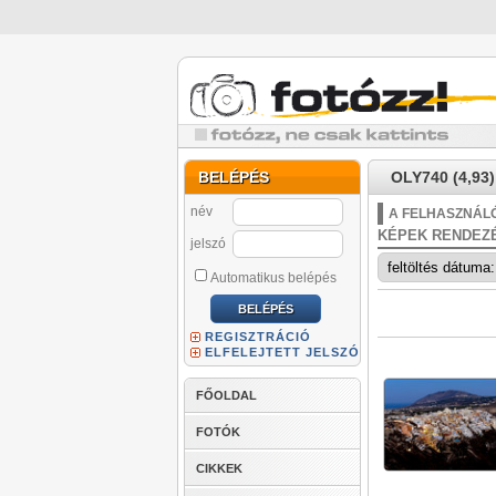
BELÉPÉS
OLY740 (4,93)
név
A FELHASZNÁLÓ
KÉPEK RENDEZ
jelszó
Automatikus belépés
REGISZTRÁCIÓ
ELFELEJTETT JELSZÓ
FŐOLDAL
FOTÓK
CIKKEK