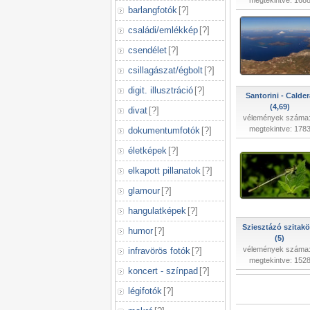
megtekintve: 168
barlangfotók
[
?
]
családi/emlékkép
[
?
]
csendélet
[
?
]
csillagászat/égbolt
[
?
]
digit. illusztráció
[
?
]
Santorini - Calder
(4,69)
divat
[
?
]
vélemények száma:
megtekintve: 178
dokumentumfotók
[
?
]
életképek
[
?
]
elkapott pillanatok
[
?
]
glamour
[
?
]
hangulatképek
[
?
]
Sziesztázó szitakö
humor
[
?
]
(5)
vélemények száma:
infravörös fotók
[
?
]
megtekintve: 152
koncert - színpad
[
?
]
légifotók
[
?
]