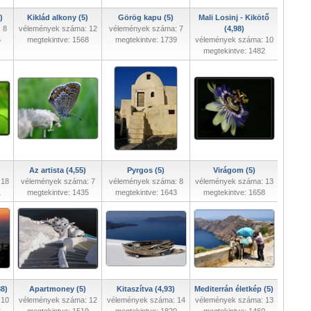
)
Kiklád alkony (5)
Görög kapu (5)
Mali Losinj - Kikötő
 8
vélemények száma: 12
vélemények száma: 7
(4,98)
5
megtekintve: 1568
megtekintve: 1739
vélemények száma: 10
megtekintve: 1482
Az artista (4,55)
Pyrgos (5)
Virágom (5)
 18
vélemények száma: 7
vélemények száma: 8
vélemények száma: 13
1
megtekintve: 1435
megtekintve: 1643
megtekintve: 1658
88)
Apartmoney (5)
Kitaszítva (4,93)
Mediterrán életkép (5)
 10
vélemények száma: 12
vélemények száma: 14
vélemények száma: 13