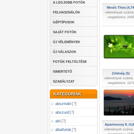
A LEGJOBB FOTÓK
Mesés Thira (4,74
FELHASZNÁLÓK
vélemények száma:
megtekintve: 244
GÉPTÍPUSOK
SAJÁT FOTÓK
ÚJ VÉLEMÉNYEK
ÚJ VÁLASZOK
FOTÓK FELTÖLTÉSE
ISMERTETŐ
Zöldség (5)
vélemények száma:
SZABÁLYZAT
megtekintve: 167
KATEGÓRIÁK
absztrakt
[
?
]
abszurd
[
?
]
akt
[
?
]
Apartmoney II. (4,
állatfotók
[
?
]
vélemények száma: