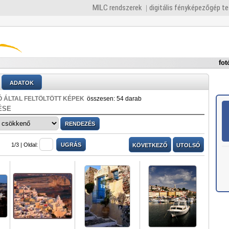
MILC rendszerek
digitális fényképezőgép t
fot
ADATOK
 ÁLTAL FELTÖLTÖTT KÉPEK
összesen: 54 darab
ÉSE
1/3 |
Oldal:
KÖVETKEZŐ
UTOLSÓ