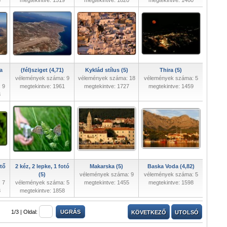
8
megtekintve: 1519
megtekintve: 1820
megtekintve: 1460
a
(fél)sziget (4,71)
Kyklád stílus (5)
Thira (5)
vélemények száma: 9
vélemények száma: 18
vélemények száma: 5
 9
megtekintve: 1961
megtekintve: 1727
megtekintve: 1459
3
tő
2 kéz, 2 lepke, 1 fotó
Makarska (5)
Baska Voda (4,82)
(5)
vélemények száma: 9
vélemények száma: 5
 7
vélemények száma: 5
megtekintve: 1455
megtekintve: 1598
8
megtekintve: 1858
1/3 |
Oldal:
KÖVETKEZŐ
UTOLSÓ