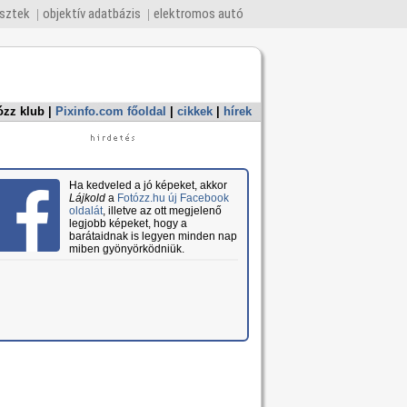
esztek
objektív adatbázis
elektromos autó
ózz klub
|
Pixinfo.com főoldal
|
cikkek
|
hírek
Ha kedveled a jó képeket, akkor
Lájkold
a
Fotózz.hu új Facebook
oldalát
, illetve az ott megjelenő
legjobb képeket, hogy a
barátaidnak is legyen minden nap
miben gyönyörködniük.