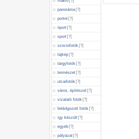
makró
[
?
]
panoráma
[
?
]
portré
[
?
]
riport
[
?
]
sport
[
?
]
szociofotók
[
?
]
tájkép
[
?
]
tárgyfotók
[
?
]
természet
[
?
]
utcaifotók
[
?
]
város, építészet
[
?
]
vízalatti fotók
[
?
]
feldolgozott fotók
[
?
]
így készült
[
?
]
egyéb
[
?
]
pályázat
[
?
]