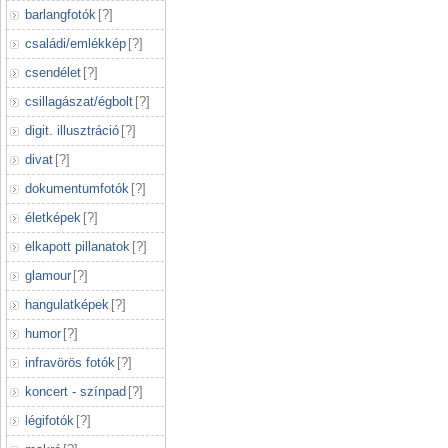
barlangfotók
[
?
]
családi/emlékkép
[
?
]
csendélet
[
?
]
csillagászat/égbolt
[
?
]
digit. illusztráció
[
?
]
divat
[
?
]
dokumentumfotók
[
?
]
életképek
[
?
]
elkapott pillanatok
[
?
]
glamour
[
?
]
hangulatképek
[
?
]
humor
[
?
]
infravörös fotók
[
?
]
koncert - színpad
[
?
]
légifotók
[
?
]