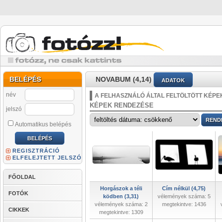
BELÉPÉS
NOVABUM (4,14)
ADATOK
név
A FELHASZNÁLÓ ÁLTAL FELTÖLTÖTT KÉPE
KÉPEK RENDEZÉSE
jelszó
Automatikus belépés
REGISZTRÁCIÓ
ELFELEJTETT JELSZÓ
FŐOLDAL
Horgászok a téli
Cím nélkül (4,75)
FOTÓK
ködben (3,31)
vélemények száma: 5
vélemények száma: 2
megtekintve: 1436
CIKKEK
megtekintve: 1309