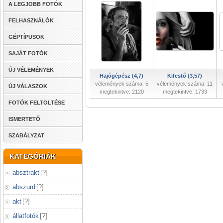
A LEGJOBB FOTÓK
FELHASZNÁLÓK
GÉPTÍPUSOK
SAJÁT FOTÓK
ÚJ VÉLEMÉNYEK
Hajógépész (4,7)
Kifestő (3,57)
vélemények száma: 5
vélemények száma: 11
ÚJ VÁLASZOK
megtekintve: 2120
megtekintve: 1733
FOTÓK FELTÖLTÉSE
ISMERTETŐ
SZABÁLYZAT
KATEGÓRIÁK
absztrakt
[
?
]
abszurd
[
?
]
akt
[
?
]
állatfotók
[
?
]