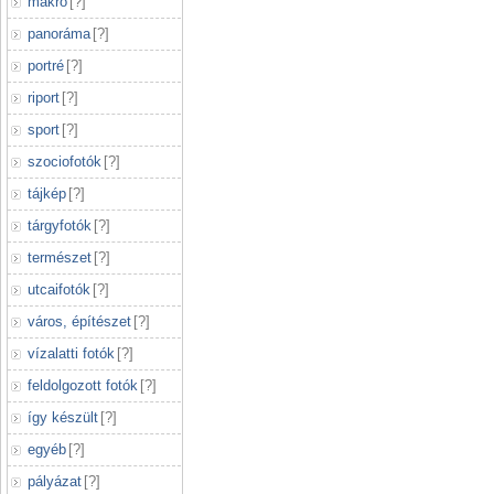
makró
[
?
]
panoráma
[
?
]
portré
[
?
]
riport
[
?
]
sport
[
?
]
szociofotók
[
?
]
tájkép
[
?
]
tárgyfotók
[
?
]
természet
[
?
]
utcaifotók
[
?
]
város, építészet
[
?
]
vízalatti fotók
[
?
]
feldolgozott fotók
[
?
]
így készült
[
?
]
egyéb
[
?
]
pályázat
[
?
]