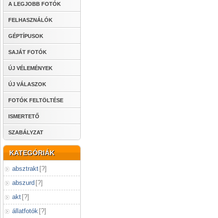
A LEGJOBB FOTÓK
FELHASZNÁLÓK
GÉPTÍPUSOK
SAJÁT FOTÓK
ÚJ VÉLEMÉNYEK
ÚJ VÁLASZOK
FOTÓK FELTÖLTÉSE
ISMERTETŐ
SZABÁLYZAT
KATEGÓRIÁK
absztrakt
[
?
]
abszurd
[
?
]
akt
[
?
]
állatfotók
[
?
]