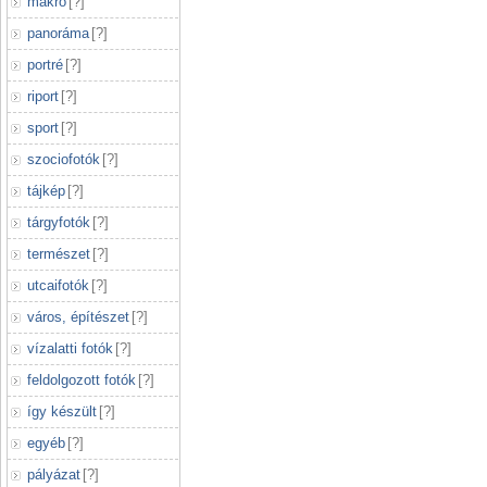
makró
[
?
]
panoráma
[
?
]
portré
[
?
]
riport
[
?
]
sport
[
?
]
szociofotók
[
?
]
tájkép
[
?
]
tárgyfotók
[
?
]
természet
[
?
]
utcaifotók
[
?
]
város, építészet
[
?
]
vízalatti fotók
[
?
]
feldolgozott fotók
[
?
]
így készült
[
?
]
egyéb
[
?
]
pályázat
[
?
]