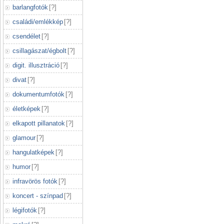
barlangfotók
[
?
]
családi/emlékkép
[
?
]
csendélet
[
?
]
csillagászat/égbolt
[
?
]
digit. illusztráció
[
?
]
divat
[
?
]
dokumentumfotók
[
?
]
életképek
[
?
]
elkapott pillanatok
[
?
]
glamour
[
?
]
hangulatképek
[
?
]
humor
[
?
]
infravörös fotók
[
?
]
koncert - színpad
[
?
]
légifotók
[
?
]