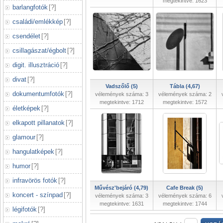
megtekintve: 1623
barlangfotók
[
?
]
családi/emlékkép
[
?
]
csendélet
[
?
]
csillagászat/égbolt
[
?
]
digit. illusztráció
[
?
]
divat
[
?
]
Vadszőlő (5)
Tábla (4,67)
dokumentumfotók
[
?
]
vélemények száma: 3
vélemények száma: 2
megtekintve: 1712
megtekintve: 1572
életképek
[
?
]
elkapott pillanatok
[
?
]
glamour
[
?
]
hangulatképek
[
?
]
humor
[
?
]
infravörös fotók
[
?
]
Művész'bejáró (4,79)
Cafe Break (5)
koncert - színpad
[
?
]
vélemények száma: 3
vélemények száma: 6
megtekintve: 1631
megtekintve: 1744
légifotók
[
?
]