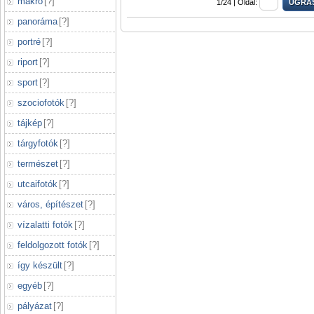
makró
[
?
]
1/24 |
Oldal:
panoráma
[
?
]
portré
[
?
]
riport
[
?
]
sport
[
?
]
szociofotók
[
?
]
tájkép
[
?
]
tárgyfotók
[
?
]
természet
[
?
]
utcaifotók
[
?
]
város, építészet
[
?
]
vízalatti fotók
[
?
]
feldolgozott fotók
[
?
]
így készült
[
?
]
egyéb
[
?
]
pályázat
[
?
]