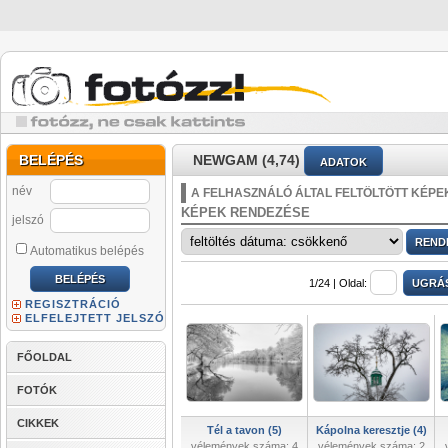
BELÉPÉS
NEWGAM (4,74)
ADATOK
név
A FELHASZNÁLÓ ÁLTAL FELTÖLTÖTT KÉPE
KÉPEK RENDEZÉSE
jelszó
Automatikus belépés
1/24 |
Oldal:
REGISZTRÁCIÓ
ELFELEJTETT JELSZÓ
FŐOLDAL
FOTÓK
CIKKEK
Tél a tavon (5)
Kápolna keresztje (4)
vélemények száma: 4
vélemények száma: 2