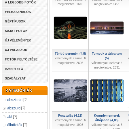
A LEGJOBB FOTÓK
megtekintve: 1610
megtekintve: 1451
FELHASZNÁLÓK
GÉPTÍPUSOK
SAJÁT FOTÓK
ÚJ VÉLEMÉNYEK
ÚJ VÁLASZOK
Téridő peremén (4,5)
Tornyok a túlparton
vélemények száma: 6
(5)
FOTÓK FELTÖLTÉSE
megtekintve: 2605
vélemények száma: 4
megtekintve: 2331
ISMERTETŐ
SZABÁLYZAT
KATEGÓRIÁK
absztrakt
[
?
]
abszurd
[
?
]
Pusztulás (4,22)
Komplementerek
akt
[
?
]
vélemények száma: 6
átlójában (4,86)
állatfotók
[
?
]
megtekintve: 1903
vélemények száma: 3