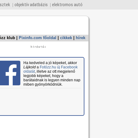
esztek
objektív adatbázis
elektromos autó
ózz klub
|
Pixinfo.com főoldal
|
cikkek
|
hírek
Ha kedveled a jó képeket, akkor
Lájkold
a
Fotózz.hu új Facebook
oldalát
, illetve az ott megjelenő
legjobb képeket, hogy a
barátaidnak is legyen minden nap
miben gyönyörködniük.