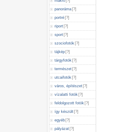
makró
[
?
]
panoráma
[
?
]
portré
[
?
]
riport
[
?
]
sport
[
?
]
szociofotók
[
?
]
tájkép
[
?
]
tárgyfotók
[
?
]
természet
[
?
]
utcaifotók
[
?
]
város, építészet
[
?
]
vízalatti fotók
[
?
]
feldolgozott fotók
[
?
]
így készült
[
?
]
egyéb
[
?
]
pályázat
[
?
]