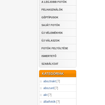
A LEGJOBB FOTÓK
FELHASZNÁLÓK
GÉPTÍPUSOK
SAJÁT FOTÓK
ÚJ VÉLEMÉNYEK
ÚJ VÁLASZOK
FOTÓK FELTÖLTÉSE
ISMERTETŐ
SZABÁLYZAT
KATEGÓRIÁK
absztrakt
[
?
]
abszurd
[
?
]
akt
[
?
]
állatfotók
[
?
]