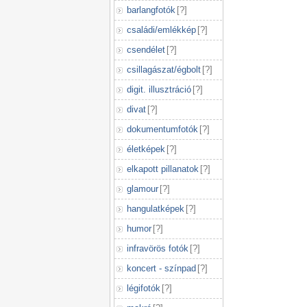
barlangfotók
[
?
]
családi/emlékkép
[
?
]
csendélet
[
?
]
csillagászat/égbolt
[
?
]
digit. illusztráció
[
?
]
divat
[
?
]
dokumentumfotók
[
?
]
életképek
[
?
]
elkapott pillanatok
[
?
]
glamour
[
?
]
hangulatképek
[
?
]
humor
[
?
]
infravörös fotók
[
?
]
koncert - színpad
[
?
]
légifotók
[
?
]