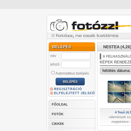
BELÉPÉS
NESTEA (4,26
név
A FELHASZNÁLÓ
KÉPEK RENDEZ
jelszó
Automatikus belépés
REGISZTRÁCIÓ
ELFELEJTETT JELSZÓ
FŐOLDAL
4 Tesó (4,
FOTÓK
vélemények sz
megtekintve:
CIKKEK