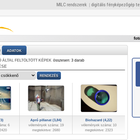
MILC rendszerek
digitális fényképezőgép t
fot
)
ADATOK
 ÁLTAL FELTÖLTÖTT KÉPEK
összesen: 3 darab
ÉSE
73)
Apró pillanat (3,84)
Biohazard (4,22)
áma: 6
vélemények száma: 19
vélemények száma: 10
 2420
megtekintve: 2680
megtekintve: 2323