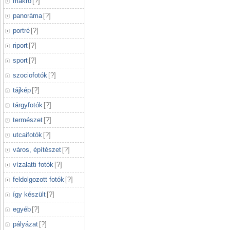
makró
[
?
]
panoráma
[
?
]
portré
[
?
]
riport
[
?
]
sport
[
?
]
szociofotók
[
?
]
tájkép
[
?
]
tárgyfotók
[
?
]
természet
[
?
]
utcaifotók
[
?
]
város, építészet
[
?
]
vízalatti fotók
[
?
]
feldolgozott fotók
[
?
]
így készült
[
?
]
egyéb
[
?
]
pályázat
[
?
]