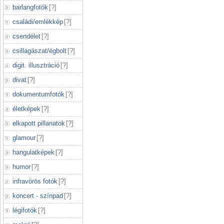
barlangfotók
[
?
]
családi/emlékkép
[
?
]
csendélet
[
?
]
csillagászat/égbolt
[
?
]
digit. illusztráció
[
?
]
divat
[
?
]
dokumentumfotók
[
?
]
életképek
[
?
]
elkapott pillanatok
[
?
]
glamour
[
?
]
hangulatképek
[
?
]
humor
[
?
]
infravörös fotók
[
?
]
koncert - színpad
[
?
]
légifotók
[
?
]