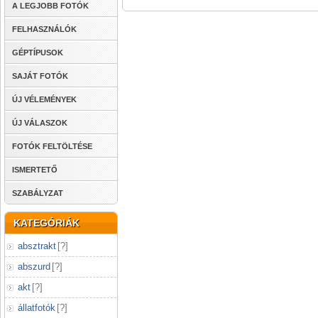
A LEGJOBB FOTÓK
FELHASZNÁLÓK
GÉPTÍPUSOK
SAJÁT FOTÓK
ÚJ VÉLEMÉNYEK
ÚJ VÁLASZOK
FOTÓK FELTÖLTÉSE
ISMERTETŐ
SZABÁLYZAT
KATEGÓRIÁK
absztrakt
[
?
]
abszurd
[
?
]
akt
[
?
]
állatfotók
[
?
]