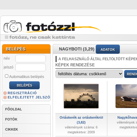
BELÉPÉS
NAGYBOTI (3,29)
ADATOK
név
A FELHASZNÁLÓ ÁLTAL FELTÖLTÖTT KÉPE
KÉPEK RENDEZÉSE
jelszó
Automatikus belépés
REGISZTRÁCIÓ
ELFELEJTETT JELSZÓ
FŐOLDAL
Oriáskerék az oriáskerékröl
Nagykőhavas
FOTÓK
(3,82)
vélemények 
vélemények száma: 6
megtekintv
CIKKEK
megtekintve: 2009