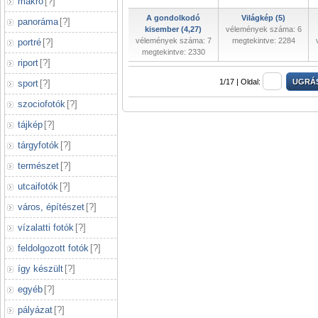
makró
[
?
]
A gondolkodó
Világkép (5)
panoráma
[
?
]
kisember (4,27)
vélemények száma: 6
vélemények száma: 7
megtekintve: 2284
portré
[
?
]
megtekintve: 2330
riport
[
?
]
1/17 |
Oldal:
sport
[
?
]
szociofotók
[
?
]
tájkép
[
?
]
tárgyfotók
[
?
]
természet
[
?
]
utcaifotók
[
?
]
város, építészet
[
?
]
vízalatti fotók
[
?
]
feldolgozott fotók
[
?
]
így készült
[
?
]
egyéb
[
?
]
pályázat
[
?
]