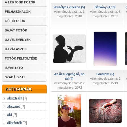
A LEGJOBB FOTÓK
Veszélyes vizeken (5)
Sárkány (4,18)
(
FELHASZNÁLÓK
vélemények száma: 1
vélemények száma: 3
megtekintve: 2310
megtekintve: 2131
GÉPTÍPUSOK
SAJÁT FOTÓK
ÚJ VÉLEMÉNYEK
ÚJ VÁLASZOK
FOTÓK FELTÖLTÉSE
ISMERTETŐ
Az űr a legvégső, ha
Gradient (5)
SZABÁLYZAT
tál (4)
vélemények száma: 2
vélemények száma: 2
megtekintve: 2219
megtekintve: 2072
KATEGÓRIÁK
absztrakt
[
?
]
abszurd
[
?
]
akt
[
?
]
állatfotók
[
?
]