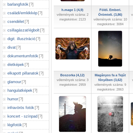
barlangfotók
[
?
]
h.mage 1 (4,9)
Földi. Emberi.
családi/emlékkép
[
?
]
vélemények száma: 2
Örömteli. (3,86)
v
megtekintve: 2123
vélemények száma: 10
csendélet
[
?
]
megtekintve: 3084
csillagászat/égbolt
[
?
]
digit. illusztráció
[
?
]
divat
[
?
]
dokumentumfotók
[
?
]
életképek
[
?
]
elkapott pillanatok
[
?
]
Boszorka (4,12)
Magányos fa a Tejút
vélemények száma: 3
fényében (3,62)
glamour
[
?
]
megtekintve: 2959
vélemények száma: 9
megtekintve: 2863
hangulatképek
[
?
]
humor
[
?
]
infravörös fotók
[
?
]
koncert - színpad
[
?
]
légifotók
[
?
]