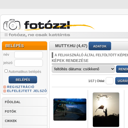
BELÉPÉS
MUTTY.HU (4,47)
ADATOK
név
A FELHASZNÁLÓ ÁLTAL FELTÖLTÖTT KÉPE
KÉPEK RENDEZÉSE
jelszó
Automatikus belépés
1/17 |
Oldal:
REGISZTRÁCIÓ
ELFELEJTETT JELSZÓ
FŐOLDAL
FOTÓK
CIKKEK