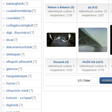
barlangfotók
[
?
]
Nekem a Balaton (5)
jaj (4,2)
családi/emlékkép
[
?
]
vélemények száma: 5
vélemények száma: 13
megtekintve: 1726
megtekintve: 2207
csendélet
[
?
]
csillagászat/égbolt
[
?
]
digit. illusztráció
[
?
]
divat
[
?
]
dokumentumfotók
[
?
]
életképek
[
?
]
elkapott pillanatok
[
?
]
Rovarok (4)
Petőfi híd (4,07)
vélemények száma: 7
vélemények száma: 9
glamour
[
?
]
megtekintve: 1410
megtekintve: 1775
hangulatképek
[
?
]
1/3 |
Oldal:
humor
[
?
]
infravörös fotók
[
?
]
koncert - színpad
[
?
]
légifotók
[
?
]