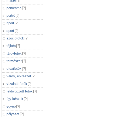
makró
[
?
]
panoráma
[
?
]
portré
[
?
]
riport
[
?
]
sport
[
?
]
szociofotók
[
?
]
tájkép
[
?
]
tárgyfotók
[
?
]
természet
[
?
]
utcaifotók
[
?
]
város, építészet
[
?
]
vízalatti fotók
[
?
]
feldolgozott fotók
[
?
]
így készült
[
?
]
egyéb
[
?
]
pályázat
[
?
]