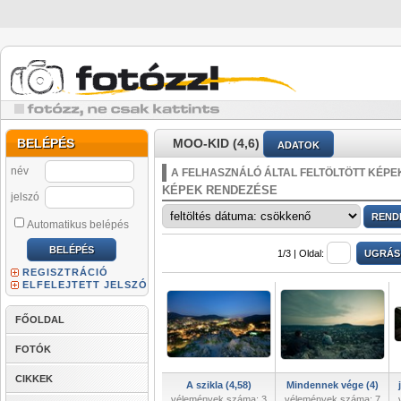
BELÉPÉS
MOO-KID (4,6)
ADATOK
név
A FELHASZNÁLÓ ÁLTAL FELTÖLTÖTT KÉPE
KÉPEK RENDEZÉSE
jelszó
Automatikus belépés
1/3 |
Oldal:
REGISZTRÁCIÓ
ELFELEJTETT JELSZÓ
FŐOLDAL
FOTÓK
CIKKEK
A szikla (4,58)
Mindennek vége (4)
vélemények száma: 3
vélemények száma: 7