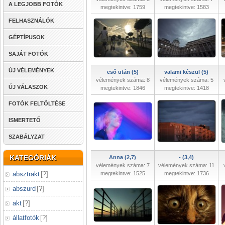
A LEGJOBB FOTÓK
megtekintve: 1759
megtekintve: 1583
FELHASZNÁLÓK
GÉPTÍPUSOK
SAJÁT FOTÓK
ÚJ VÉLEMÉNYEK
eső után (5)
valami készül (5)
vélemények száma: 8
vélemények száma: 5
ÚJ VÁLASZOK
megtekintve: 1846
megtekintve: 1418
FOTÓK FELTÖLTÉSE
ISMERTETŐ
SZABÁLYZAT
KATEGÓRIÁK
Anna (2,7)
- (3,4)
vélemények száma: 7
vélemények száma: 11
absztrakt
[
?
]
megtekintve: 1525
megtekintve: 1736
abszurd
[
?
]
akt
[
?
]
állatfotók
[
?
]