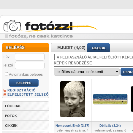
BELÉPÉS
MJUDIT (4,02)
ADATOK
név
A FELHASZNÁLÓ ÁLTAL FELTÖLTÖTT KÉPE
KÉPEK RENDEZÉSE
jelszó
Automatikus belépés
REGISZTRÁCIÓ
ELFELEJTETT JELSZÓ
FŐOLDAL
FOTÓK
CIKKEK
Nemecsek Ernő (3,37)
Délibáb (3,34)
vélemények száma: 4
vélemények száma: 6