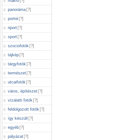
makró
[
?
]
panoráma
[
?
]
portré
[
?
]
riport
[
?
]
sport
[
?
]
szociofotók
[
?
]
tájkép
[
?
]
tárgyfotók
[
?
]
természet
[
?
]
utcaifotók
[
?
]
város, építészet
[
?
]
vízalatti fotók
[
?
]
feldolgozott fotók
[
?
]
így készült
[
?
]
egyéb
[
?
]
pályázat
[
?
]