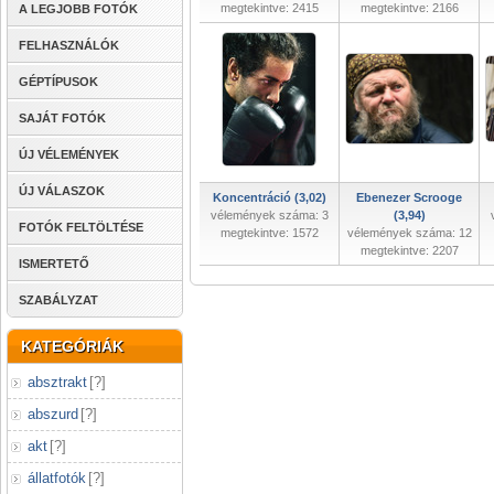
megtekintve: 2415
megtekintve: 2166
A LEGJOBB FOTÓK
FELHASZNÁLÓK
GÉPTÍPUSOK
SAJÁT FOTÓK
ÚJ VÉLEMÉNYEK
ÚJ VÁLASZOK
Koncentráció (3,02)
Ebenezer Scrooge
vélemények száma: 3
(3,94)
FOTÓK FELTÖLTÉSE
megtekintve: 1572
vélemények száma: 12
megtekintve: 2207
ISMERTETŐ
SZABÁLYZAT
KATEGÓRIÁK
absztrakt
[
?
]
abszurd
[
?
]
akt
[
?
]
állatfotók
[
?
]