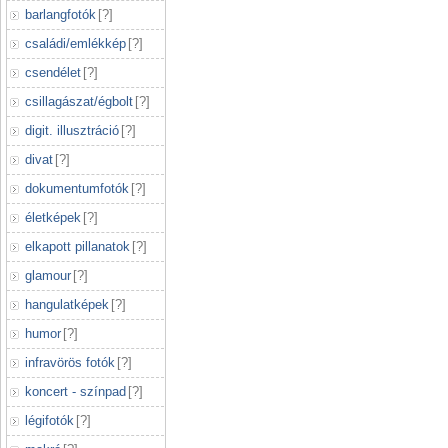
barlangfotók
[
?
]
családi/emlékkép
[
?
]
csendélet
[
?
]
csillagászat/égbolt
[
?
]
digit. illusztráció
[
?
]
divat
[
?
]
dokumentumfotók
[
?
]
életképek
[
?
]
elkapott pillanatok
[
?
]
glamour
[
?
]
hangulatképek
[
?
]
humor
[
?
]
infravörös fotók
[
?
]
koncert - színpad
[
?
]
légifotók
[
?
]