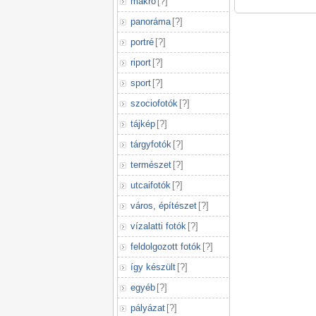
makró
[
?
]
panoráma
[
?
]
portré
[
?
]
riport
[
?
]
sport
[
?
]
szociofotók
[
?
]
tájkép
[
?
]
tárgyfotók
[
?
]
természet
[
?
]
utcaifotók
[
?
]
város, építészet
[
?
]
vízalatti fotók
[
?
]
feldolgozott fotók
[
?
]
így készült
[
?
]
egyéb
[
?
]
pályázat
[
?
]