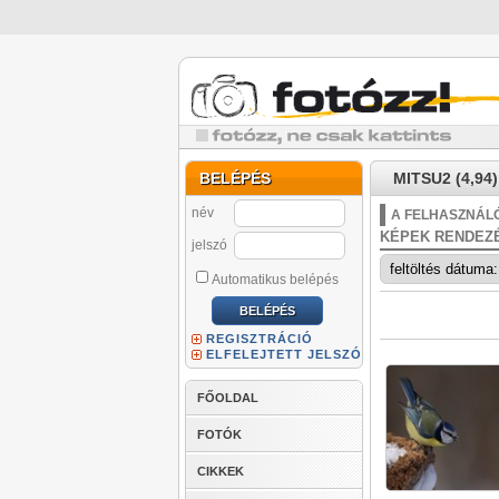
BELÉPÉS
MITSU2 (4,94)
név
A FELHASZNÁLÓ
KÉPEK RENDEZ
jelszó
Automatikus belépés
REGISZTRÁCIÓ
ELFELEJTETT JELSZÓ
FŐOLDAL
FOTÓK
CIKKEK