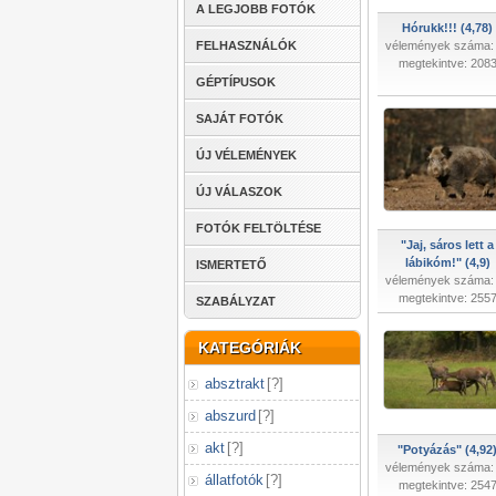
A LEGJOBB FOTÓK
Hórukk!!! (4,78)
FELHASZNÁLÓK
vélemények száma:
megtekintve: 208
GÉPTÍPUSOK
SAJÁT FOTÓK
ÚJ VÉLEMÉNYEK
ÚJ VÁLASZOK
FOTÓK FELTÖLTÉSE
"Jaj, sáros lett a
lábikóm!" (4,9)
ISMERTETŐ
vélemények száma:
megtekintve: 255
SZABÁLYZAT
KATEGÓRIÁK
absztrakt
[
?
]
abszurd
[
?
]
akt
[
?
]
"Potyázás" (4,92
vélemények száma:
állatfotók
[
?
]
megtekintve: 254