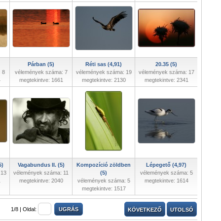
Párban (5)
Réti sas (4,91)
20.35 (5)
 8
vélemények száma: 7
vélemények száma: 19
vélemények száma: 17
4
megtekintve: 1661
megtekintve: 2130
megtekintve: 2341
5)
Vagabundus II. (5)
Kompozíció zöldben
Lépegető (4,97)
 13
vélemények száma: 11
(5)
vélemények száma: 5
1
megtekintve: 2040
vélemények száma: 5
megtekintve: 1614
megtekintve: 1517
1/8 |
Oldal:
KÖVETKEZŐ
UTOLSÓ