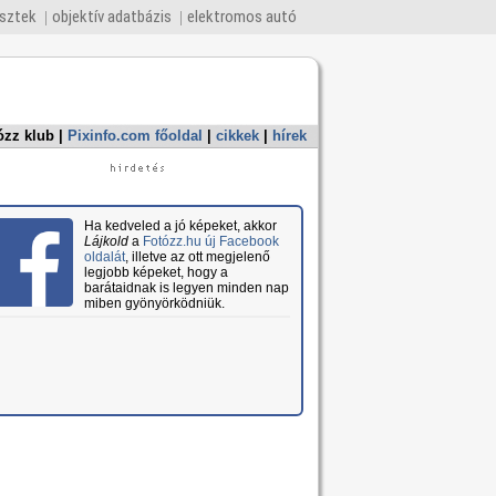
esztek
objektív adatbázis
elektromos autó
ózz klub
|
Pixinfo.com főoldal
|
cikkek
|
hírek
Ha kedveled a jó képeket, akkor
Lájkold
a
Fotózz.hu új Facebook
oldalát
, illetve az ott megjelenő
legjobb képeket, hogy a
barátaidnak is legyen minden nap
miben gyönyörködniük.