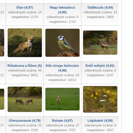
Ölyv (4,97)
Nagy fakopáncs
Találkozás (4,54)
 13
vélemények száma: 14
(4,95)
vélemények száma: 13
3
megtekintve: 2176
vélemények száma: 6
megtekintve: 1964
megtekintve: 1753
Rókakoma a fűben (5)
Kék cinege fatörzsön
Erdő mélyén (4,91)
vélemények száma: 43
(4,96)
vélemények száma: 6
 12
megtekintve: 8631
vélemények száma: 20
megtekintve: 2147
7
megtekintve: 11612
)
Gímszarvasok (4,79)
Roham (4,87)
Légibalett (4,99)
 17
vélemények száma: 23
vélemények száma: 27
vélemények száma: 9
7
megtekintve: 2192
megtekintve: 2757
megtekintve: 1947