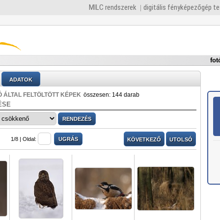
MILC rendszerek
digitális fényképezőgép t
fot
ADATOK
 ÁLTAL FELTÖLTÖTT KÉPEK
összesen: 144 darab
ÉSE
1/8 |
Oldal:
KÖVETKEZŐ
UTOLSÓ