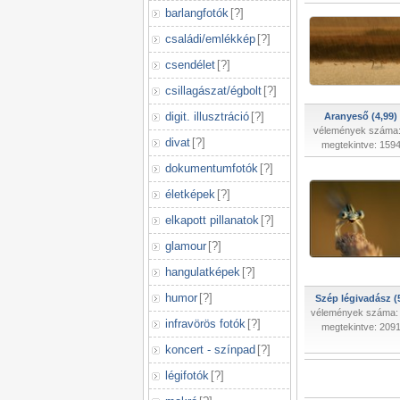
barlangfotók
[
?
]
családi/emlékkép
[
?
]
csendélet
[
?
]
csillagászat/égbolt
[
?
]
digit. illusztráció
[
?
]
Aranyeső (4,99)
vélemények száma:
divat
[
?
]
megtekintve: 159
dokumentumfotók
[
?
]
életképek
[
?
]
elkapott pillanatok
[
?
]
glamour
[
?
]
hangulatképek
[
?
]
humor
[
?
]
Szép légivadász (
vélemények száma:
infravörös fotók
[
?
]
megtekintve: 209
koncert - színpad
[
?
]
légifotók
[
?
]