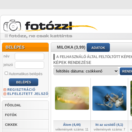
BELÉPÉS
MILOKA (3,99)
ADATOK
név
A FELHASZNÁLÓ ÁLTAL FELTÖLTÖTT KÉPE
KÉPEK RENDEZÉSE
jelszó
Automatikus belépés
REGISZTRÁCIÓ
ELFELEJTETT JELSZÓ
FŐOLDAL
FOTÓK
CIKKEK
Álom (4,44)
Itt az uzsiidő (4,1)
vélemények száma: 11
vélemények száma: 7
v