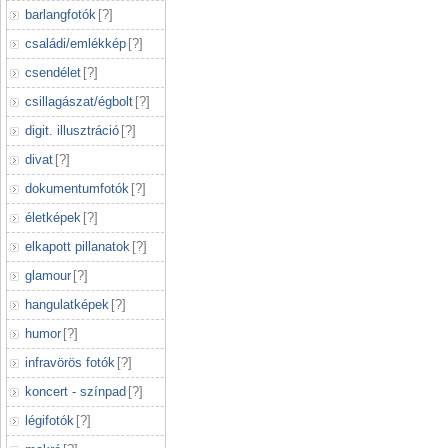
barlangfotók
[
?
]
családi/emlékkép
[
?
]
csendélet
[
?
]
csillagászat/égbolt
[
?
]
digit. illusztráció
[
?
]
divat
[
?
]
dokumentumfotók
[
?
]
életképek
[
?
]
elkapott pillanatok
[
?
]
glamour
[
?
]
hangulatképek
[
?
]
humor
[
?
]
infravörös fotók
[
?
]
koncert - színpad
[
?
]
légifotók
[
?
]