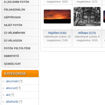
megtekintve: 2032
megtekintve: 2171
A LEGJOBB FOTÓK
FELHASZNÁLÓK
GÉPTÍPUSOK
SAJÁT FOTÓK
ÚJ VÉLEMÉNYEK
Végítélet (3,41)
Időkapu (3,71)
vélemények száma: 10
vélemények száma: 8
megtekintve: 2145
megtekintve: 2419
ÚJ VÁLASZOK
FOTÓK FELTÖLTÉSE
ISMERTETŐ
SZABÁLYZAT
KATEGÓRIÁK
absztrakt
[
?
]
abszurd
[
?
]
akt
[
?
]
állatfotók
[
?
]