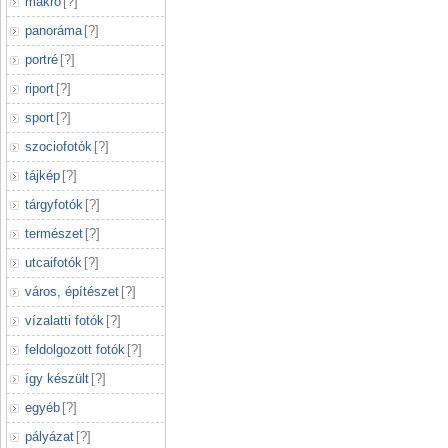
makró
[
?
]
panoráma
[
?
]
portré
[
?
]
riport
[
?
]
sport
[
?
]
szociofotók
[
?
]
tájkép
[
?
]
tárgyfotók
[
?
]
természet
[
?
]
utcaifotók
[
?
]
város, építészet
[
?
]
vízalatti fotók
[
?
]
feldolgozott fotók
[
?
]
így készült
[
?
]
egyéb
[
?
]
pályázat
[
?
]