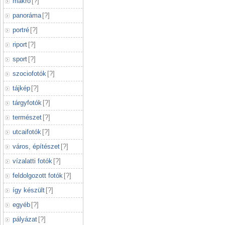
makró
[
?
]
panoráma
[
?
]
portré
[
?
]
riport
[
?
]
sport
[
?
]
szociofotók
[
?
]
tájkép
[
?
]
tárgyfotók
[
?
]
természet
[
?
]
utcaifotók
[
?
]
város, építészet
[
?
]
vízalatti fotók
[
?
]
feldolgozott fotók
[
?
]
így készült
[
?
]
egyéb
[
?
]
pályázat
[
?
]