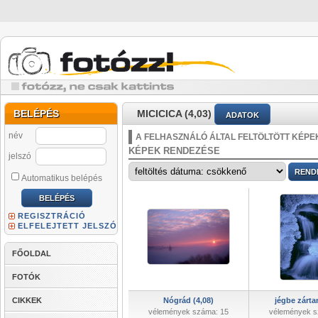
BELÉPÉS
MICICICA (4,03)
ADATOK
név
A FELHASZNÁLÓ ÁLTAL FELTÖLTÖTT KÉPE
KÉPEK RENDEZÉSE
jelszó
Automatikus belépés
REGISZTRÁCIÓ
ELFELEJTETT JELSZÓ
FŐOLDAL
FOTÓK
CIKKEK
Nógrád (4,08)
jégbe zártan
vélemények száma: 15
vélemények s