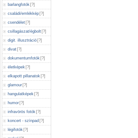
barlangfotók
[
?
]
családi/emlékkép
[
?
]
csendélet
[
?
]
csillagászat/égbolt
[
?
]
digit. illusztráció
[
?
]
divat
[
?
]
dokumentumfotók
[
?
]
életképek
[
?
]
elkapott pillanatok
[
?
]
glamour
[
?
]
hangulatképek
[
?
]
humor
[
?
]
infravörös fotók
[
?
]
koncert - színpad
[
?
]
légifotók
[
?
]