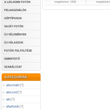
megtekintve: 1836
megtekintv
A LEGJOBB FOTÓK
FELHASZNÁLÓK
GÉPTÍPUSOK
SAJÁT FOTÓK
ÚJ VÉLEMÉNYEK
ÚJ VÁLASZOK
FOTÓK FELTÖLTÉSE
ISMERTETŐ
SZABÁLYZAT
KATEGÓRIÁK
absztrakt
[
?
]
abszurd
[
?
]
akt
[
?
]
állatfotók
[
?
]