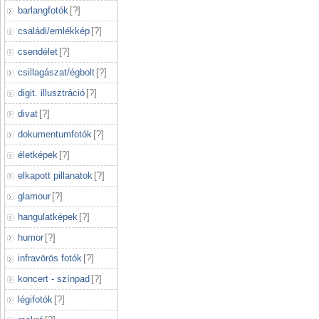
barlangfotók
[
?
]
családi/emlékkép
[
?
]
csendélet
[
?
]
csillagászat/égbolt
[
?
]
digit. illusztráció
[
?
]
divat
[
?
]
dokumentumfotók
[
?
]
életképek
[
?
]
elkapott pillanatok
[
?
]
glamour
[
?
]
hangulatképek
[
?
]
humor
[
?
]
infravörös fotók
[
?
]
koncert - színpad
[
?
]
légifotók
[
?
]