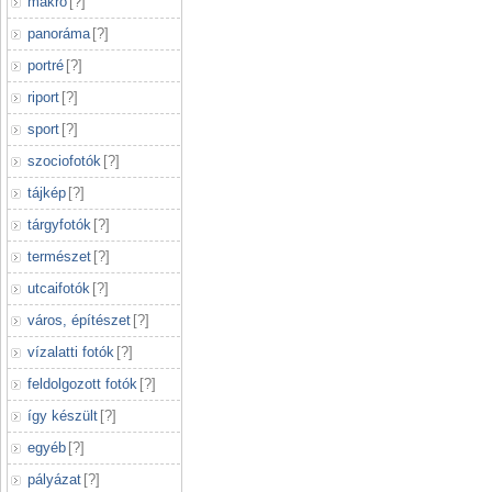
makró
[
?
]
panoráma
[
?
]
portré
[
?
]
riport
[
?
]
sport
[
?
]
szociofotók
[
?
]
tájkép
[
?
]
tárgyfotók
[
?
]
természet
[
?
]
utcaifotók
[
?
]
város, építészet
[
?
]
vízalatti fotók
[
?
]
feldolgozott fotók
[
?
]
így készült
[
?
]
egyéb
[
?
]
pályázat
[
?
]