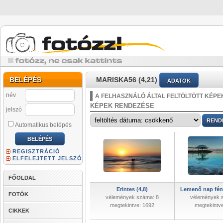
BELÉPÉS
MARISKA56 (4,21)
ADATOK
név
A FELHASZNÁLÓ ÁLTAL FELTÖLTÖTT KÉPE
KÉPEK RENDEZÉSE
jelszó
Automatikus belépés
REGISZTRÁCIÓ
ELFELEJTETT JELSZÓ
FŐOLDAL
Erintes (4,8)
Lemenő nap fény
FOTÓK
vélemények száma: 8
vélemények 
megtekintve: 1692
megtekintv
CIKKEK