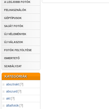
A LEGJOBB FOTÓK
FELHASZNÁLÓK
GÉPTÍPUSOK
SAJÁT FOTÓK
ÚJ VÉLEMÉNYEK
ÚJ VÁLASZOK
FOTÓK FELTÖLTÉSE
ISMERTETŐ
SZABÁLYZAT
KATEGÓRIÁK
absztrakt
[
?
]
abszurd
[
?
]
akt
[
?
]
állatfotók
[
?
]