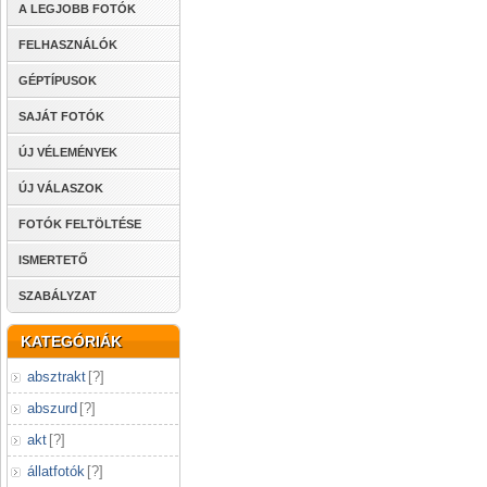
A LEGJOBB FOTÓK
FELHASZNÁLÓK
GÉPTÍPUSOK
SAJÁT FOTÓK
ÚJ VÉLEMÉNYEK
ÚJ VÁLASZOK
FOTÓK FELTÖLTÉSE
ISMERTETŐ
SZABÁLYZAT
KATEGÓRIÁK
absztrakt
[
?
]
abszurd
[
?
]
akt
[
?
]
állatfotók
[
?
]