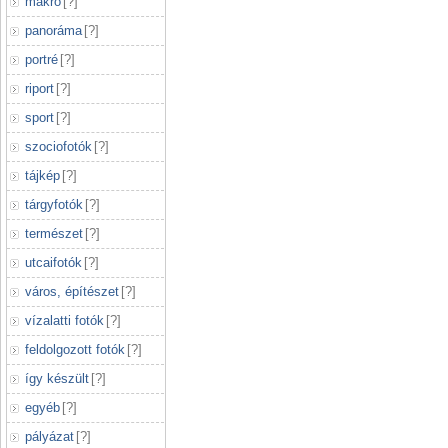
makró
[
?
]
panoráma
[
?
]
portré
[
?
]
riport
[
?
]
sport
[
?
]
szociofotók
[
?
]
tájkép
[
?
]
tárgyfotók
[
?
]
természet
[
?
]
utcaifotók
[
?
]
város, építészet
[
?
]
vízalatti fotók
[
?
]
feldolgozott fotók
[
?
]
így készült
[
?
]
egyéb
[
?
]
pályázat
[
?
]