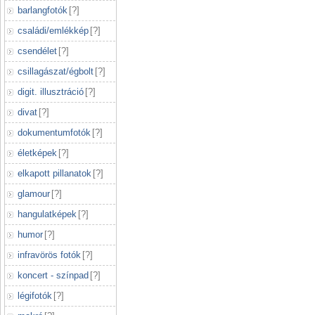
barlangfotók
[
?
]
családi/emlékkép
[
?
]
csendélet
[
?
]
csillagászat/égbolt
[
?
]
digit. illusztráció
[
?
]
divat
[
?
]
dokumentumfotók
[
?
]
életképek
[
?
]
elkapott pillanatok
[
?
]
glamour
[
?
]
hangulatképek
[
?
]
humor
[
?
]
infravörös fotók
[
?
]
koncert - színpad
[
?
]
légifotók
[
?
]