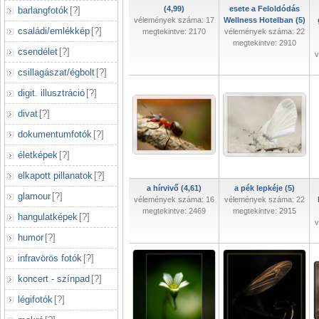
(4,99)
esete a Feloldódás
barlangfotók
[
?
]
vélemények száma: 17
Wellness Hotelban (5)
családi/emlékkép
[
?
]
megtekintve: 2170
vélemények száma: 22
megtekintve: 2910
csendélet
[
?
]
v
csillagászat/égbolt
[
?
]
digit. illusztráció
[
?
]
divat
[
?
]
dokumentumfotók
[
?
]
életképek
[
?
]
elkapott pillanatok
[
?
]
a hírvivő (4,61)
a pék lepkéje (5)
glamour
[
?
]
vélemények száma: 16
vélemények száma: 22
megtekintve: 2469
megtekintve: 2915
hangulatképek
[
?
]
v
humor
[
?
]
infravörös fotók
[
?
]
koncert - színpad
[
?
]
légifotók
[
?
]