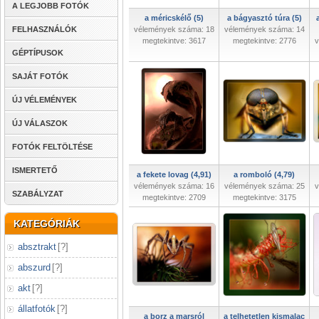
A LEGJOBB FOTÓK
a méricskélő (5)
a bágyasztó túra (5)
FELHASZNÁLÓK
vélemények száma: 18
vélemények száma: 14
megtekintve: 3617
megtekintve: 2776
v
GÉPTÍPUSOK
SAJÁT FOTÓK
ÚJ VÉLEMÉNYEK
ÚJ VÁLASZOK
FOTÓK FELTÖLTÉSE
ISMERTETŐ
a fekete lovag (4,91)
a romboló (4,79)
vélemények száma: 16
vélemények száma: 25
v
SZABÁLYZAT
megtekintve: 2709
megtekintve: 3175
KATEGÓRIÁK
absztrakt
[
?
]
abszurd
[
?
]
akt
[
?
]
állatfotók
[
?
]
a borz a marsról
a telhetetlen kismalac