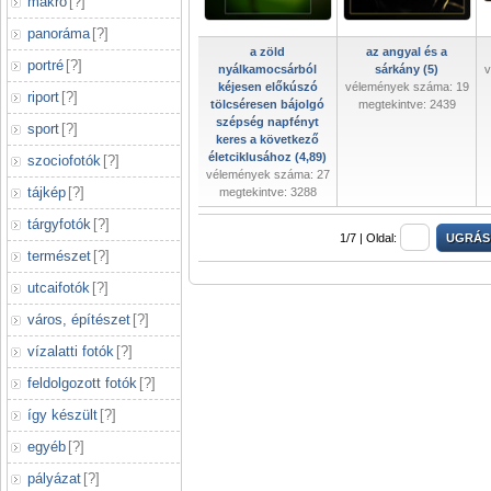
makró
[
?
]
panoráma
[
?
]
a zöld
az angyal és a
portré
[
?
]
nyálkamocsárból
sárkány (5)
v
kéjesen előkúszó
vélemények száma: 19
riport
[
?
]
tölcséresen bájolgó
megtekintve: 2439
szépség napfényt
sport
[
?
]
keres a következő
életciklusához (4,89)
szociofotók
[
?
]
vélemények száma: 27
tájkép
[
?
]
megtekintve: 3288
tárgyfotók
[
?
]
1/7 |
Oldal:
természet
[
?
]
utcaifotók
[
?
]
város, építészet
[
?
]
vízalatti fotók
[
?
]
feldolgozott fotók
[
?
]
így készült
[
?
]
egyéb
[
?
]
pályázat
[
?
]