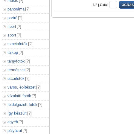
makró
[
?
]
1/2 |
Oldal:
panoráma
[
?
]
portré
[
?
]
riport
[
?
]
sport
[
?
]
szociofotók
[
?
]
tájkép
[
?
]
tárgyfotók
[
?
]
természet
[
?
]
utcaifotók
[
?
]
város, építészet
[
?
]
vízalatti fotók
[
?
]
feldolgozott fotók
[
?
]
így készült
[
?
]
egyéb
[
?
]
pályázat
[
?
]