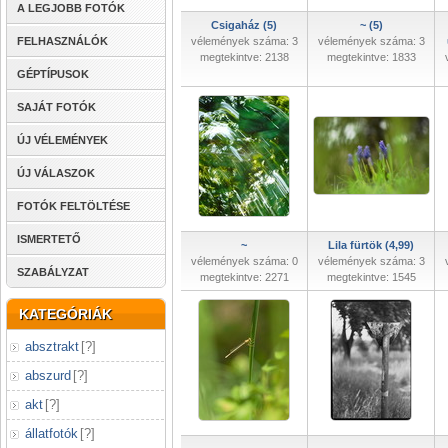
A LEGJOBB FOTÓK
Csigaház (5)
~ (5)
FELHASZNÁLÓK
vélemények száma: 3
vélemények száma: 3
megtekintve: 2138
megtekintve: 1833
GÉPTÍPUSOK
SAJÁT FOTÓK
ÚJ VÉLEMÉNYEK
ÚJ VÁLASZOK
FOTÓK FELTÖLTÉSE
ISMERTETŐ
~
Lila fürtök (4,99)
vélemények száma: 0
vélemények száma: 3
SZABÁLYZAT
megtekintve: 2271
megtekintve: 1545
KATEGÓRIÁK
absztrakt
[
?
]
abszurd
[
?
]
akt
[
?
]
állatfotók
[
?
]