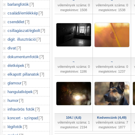
~
~
barlangfotók
[
?
]
vélemények száma: 0
vélemények száma: 0
megtekintve: 1508
megtekintve: 1538
családi/emlékkép
[
?
]
csendélet
[
?
]
csillagászat/égbolt
[
?
]
digit. illusztráció
[
?
]
divat
[
?
]
dokumentumfotók
[
?
]
~
~
életképek
[
?
]
vélemények száma: 0
vélemények száma: 0
megtekintve: 1186
megtekintve: 1237
elkapott pillanatok
[
?
]
glamour
[
?
]
hangulatképek
[
?
]
humor
[
?
]
infravörös fotók
[
?
]
koncert - színpad
[
?
]
104.! (4,6)
Kedvencünk (4,49)
vélemények száma: 1
vélemények száma: 7
légifotók
[
?
]
megtekintve: 2194
megtekintve: 1877