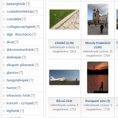
barlangfotók
[
?
]
családi/emlékkép
[
?
]
csendélet
[
?
]
csillagászat/égbolt
[
?
]
digit. illusztráció
[
?
]
divat
[
?
]
Zöld/kő (2,39)
Mosoly Krakkóból
T
vélemények száma: 11
(3,55)
dokumentumfotók
[
?
]
megtekintve: 1612
vélemények száma: 11
megtekintve: 1754
életképek
[
?
]
elkapott pillanatok
[
?
]
glamour
[
?
]
hangulatképek
[
?
]
humor
[
?
]
infravörös fotók
[
?
]
Búcsú (4,9)
Dunaparti séta (3)
koncert - színpad
[
?
]
vélemények száma: 5
vélemények száma: 5
v
megtekintve: 1772
megtekintve: 1718
légifotók
[
?
]