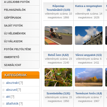
A LEGJOBB FOTÓK
Képeslap
Katica a rengetegben
FELHASZNÁLÓK
Toszkánából (3,03)
(5)
v
vélemények száma: 10
vélemények száma: 14
megtekintve: 1866
megtekintve: 1626
GÉPTÍPUSOK
SAJÁT FOTÓK
ÚJ VÉLEMÉNYEK
ÚJ VÁLASZOK
FOTÓK FELTÖLTÉSE
Belső íven (4,62)
Városi angyalok (4,5)
ISMERTETŐ
vélemények száma: 23
vélemények száma: 6
megtekintve: 2140
megtekintve: 1411
SZABÁLYZAT
KATEGÓRIÁK
absztrakt
[
?
]
abszurd
[
?
]
Szembebéka (3,91)
Természet fotós (4,8)
akt
[
?
]
vélemények száma: 15
vélemények száma: 7
megtekintve: 1950
megtekintve: 1967
állatfotók
[
?
]