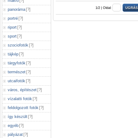
makró
[
?
]
1/2 |
Oldal:
panoráma
[
?
]
portré
[
?
]
riport
[
?
]
sport
[
?
]
szociofotók
[
?
]
tájkép
[
?
]
tárgyfotók
[
?
]
természet
[
?
]
utcaifotók
[
?
]
város, építészet
[
?
]
vízalatti fotók
[
?
]
feldolgozott fotók
[
?
]
így készült
[
?
]
egyéb
[
?
]
pályázat
[
?
]