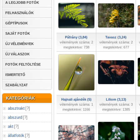
A LEGJOBB FOTÓK
FELHASZNÁLÓK
GÉPTÍPUSOK
SAJÁT FOTÓK
Páfrány (3,84)
Tavasz (3,24)
vélemények száma: 2
vélemények száma: 2
ÚJ VÉLEMÉNYEK
megtekintve: 738
megtekintve: 677
ÚJ VÁLASZOK
FOTÓK FELTÖLTÉSE
ISMERTETŐ
SZABÁLYZAT
KATEGÓRIÁK
Hajnali ajándék (5)
Liliom (3,13)
vélemények száma: 1
vélemények száma: 3
absztrakt
[
?
]
megtekintve: 1166
megtekintve: 1385
abszurd
[
?
]
akt
[
?
]
állatfotók
[
?
]