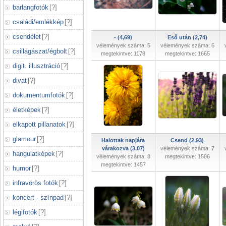
barlangfotók
[
?
]
családi/emlékkép
[
?
]
csendélet
[
?
]
- (4,69)
Eső után (2,74)
vélemények száma: 5
vélemények száma: 6
csillagászat/égbolt
[
?
]
megtekintve: 1178
megtekintve: 1665
digit. illusztráció
[
?
]
divat
[
?
]
dokumentumfotók
[
?
]
életképek
[
?
]
elkapott pillanatok
[
?
]
glamour
[
?
]
Halottak napjára
Csend (2,93)
várakozva (3,07)
vélemények száma: 7
hangulatképek
[
?
]
vélemények száma: 8
megtekintve: 1586
megtekintve: 1457
humor
[
?
]
infravörös fotók
[
?
]
koncert - színpad
[
?
]
légifotók
[
?
]