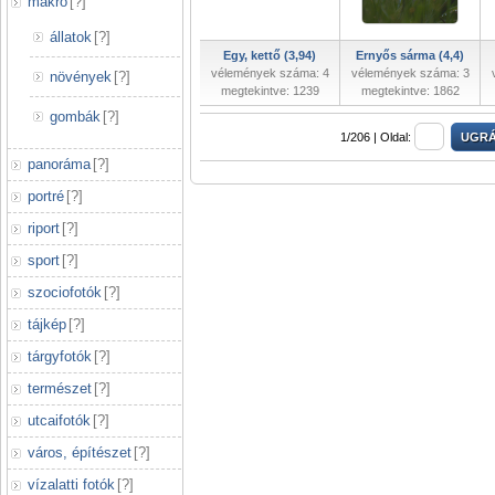
makró
[
?
]
állatok
[
?
]
Egy, kettő (3,94)
Ernyős sárma (4,4)
vélemények száma: 4
vélemények száma: 3
növények
[
?
]
megtekintve: 1239
megtekintve: 1862
gombák
[
?
]
1/206 |
Oldal:
panoráma
[
?
]
portré
[
?
]
riport
[
?
]
sport
[
?
]
szociofotók
[
?
]
tájkép
[
?
]
tárgyfotók
[
?
]
természet
[
?
]
utcaifotók
[
?
]
város, építészet
[
?
]
vízalatti fotók
[
?
]