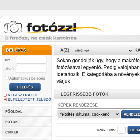
BELÉPÉS
A(Z)
KA
név
Sokan gondolják úgy, hogy a makrófot
fotózásával egyenlő. Pedig valójában
jelszó
idetartozik. E kategóriába a növényekr
Automatikus belépés
várjuk
LEGFRISSEBB FOTÓK
REGISZTRÁCIÓ
ELFELEJTETT JELSZÓ
KÉPEK RENDEZÉSE
FŐOLDAL
FOTÓK
1/206 |
Oldal:
CIKKEK