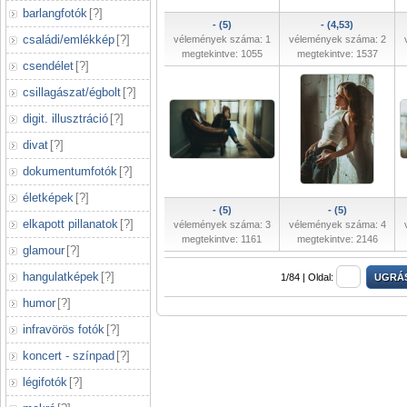
barlangfotók
[
?
]
- (5)
- (4,53)
családi/emlékkép
[
?
]
vélemények száma: 1
vélemények száma: 2
megtekintve: 1055
megtekintve: 1537
csendélet
[
?
]
csillagászat/égbolt
[
?
]
digit. illusztráció
[
?
]
divat
[
?
]
dokumentumfotók
[
?
]
életképek
[
?
]
- (5)
- (5)
elkapott pillanatok
[
?
]
vélemények száma: 3
vélemények száma: 4
megtekintve: 1161
megtekintve: 2146
glamour
[
?
]
hangulatképek
[
?
]
1/84 |
Oldal:
humor
[
?
]
infravörös fotók
[
?
]
koncert - színpad
[
?
]
légifotók
[
?
]