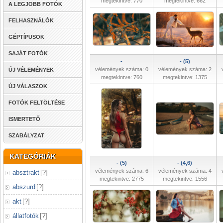
megtekintve: 770
megtekintve: 662
A LEGJOBB FOTÓK
FELHASZNÁLÓK
GÉPTÍPUSOK
SAJÁT FOTÓK
-
- (5)
vélemények száma: 0
vélemények száma: 2
ÚJ VÉLEMÉNYEK
megtekintve: 760
megtekintve: 1375
ÚJ VÁLASZOK
FOTÓK FELTÖLTÉSE
ISMERTETŐ
SZABÁLYZAT
KATEGÓRIÁK
- (5)
- (4,6)
vélemények száma: 6
vélemények száma: 4
absztrakt
[
?
]
megtekintve: 2775
megtekintve: 1556
abszurd
[
?
]
akt
[
?
]
állatfotók
[
?
]