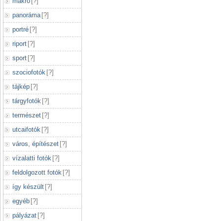
makró
[
?
]
panoráma
[
?
]
portré
[
?
]
riport
[
?
]
sport
[
?
]
szociofotók
[
?
]
tájkép
[
?
]
tárgyfotók
[
?
]
természet
[
?
]
utcaifotók
[
?
]
város, építészet
[
?
]
vízalatti fotók
[
?
]
feldolgozott fotók
[
?
]
így készült
[
?
]
egyéb
[
?
]
pályázat
[
?
]