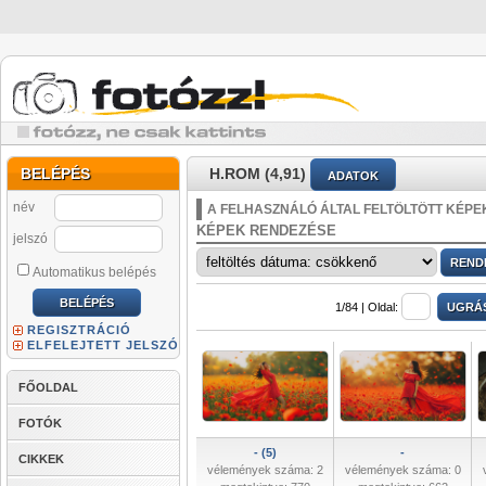
BELÉPÉS
H.ROM (4,91)
ADATOK
név
A FELHASZNÁLÓ ÁLTAL FELTÖLTÖTT KÉPE
KÉPEK RENDEZÉSE
jelszó
Automatikus belépés
1/84 |
Oldal:
REGISZTRÁCIÓ
ELFELEJTETT JELSZÓ
FŐOLDAL
FOTÓK
- (5)
-
CIKKEK
vélemények száma: 2
vélemények száma: 0