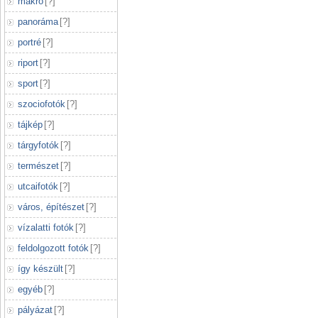
makró
[
?
]
panoráma
[
?
]
portré
[
?
]
riport
[
?
]
sport
[
?
]
szociofotók
[
?
]
tájkép
[
?
]
tárgyfotók
[
?
]
természet
[
?
]
utcaifotók
[
?
]
város, építészet
[
?
]
vízalatti fotók
[
?
]
feldolgozott fotók
[
?
]
így készült
[
?
]
egyéb
[
?
]
pályázat
[
?
]