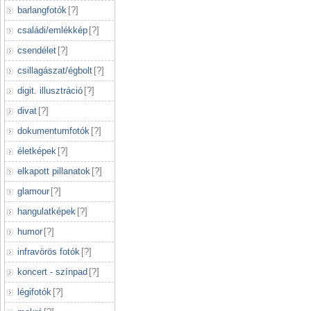
barlangfotók
[
?
]
családi/emlékkép
[
?
]
csendélet
[
?
]
csillagászat/égbolt
[
?
]
digit. illusztráció
[
?
]
divat
[
?
]
dokumentumfotók
[
?
]
életképek
[
?
]
elkapott pillanatok
[
?
]
glamour
[
?
]
hangulatképek
[
?
]
humor
[
?
]
infravörös fotók
[
?
]
koncert - színpad
[
?
]
légifotók
[
?
]