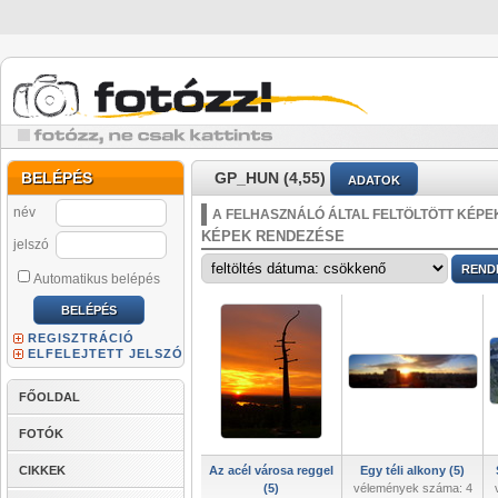
BELÉPÉS
GP_HUN (4,55)
ADATOK
név
A FELHASZNÁLÓ ÁLTAL FELTÖLTÖTT KÉPE
KÉPEK RENDEZÉSE
jelszó
Automatikus belépés
REGISZTRÁCIÓ
ELFELEJTETT JELSZÓ
FŐOLDAL
FOTÓK
CIKKEK
Az acél városa reggel
Egy téli alkony (5)
(5)
vélemények száma: 4