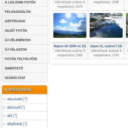
vélemények száma: 6
megtekintve: 2398
A LEGJOBB FOTÓK
megtekintve: 2579
FELHASZNÁLÓK
GÉPTÍPUSOK
SAJÁT FOTÓK
ÚJ VÉLEMÉNYEK
Napos rét 1500-on (5)
Jeges tó, nyáron? (4)
ÚJ VÁLASZOK
vélemények száma: 9
vélemények száma: 6
megtekintve: 2383
megtekintve: 1743
FOTÓK FELTÖLTÉSE
ISMERTETŐ
SZABÁLYZAT
KATEGÓRIÁK
absztrakt
[
?
]
abszurd
[
?
]
akt
[
?
]
állatfotók
[
?
]