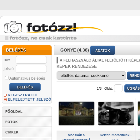
BELÉPÉS
GONYE (4,38)
ADATOK
név
A FELHASZNÁLÓ ÁLTAL FELTÖLTÖTT KÉPE
KÉPEK RENDEZÉSE
jelszó
Automatikus belépés
1/3 |
Oldal:
REGISZTRÁCIÓ
ELFELEJTETT JELSZÓ
FŐOLDAL
FOTÓK
CIKKEK
Macskák a
Ketten maradtunk...