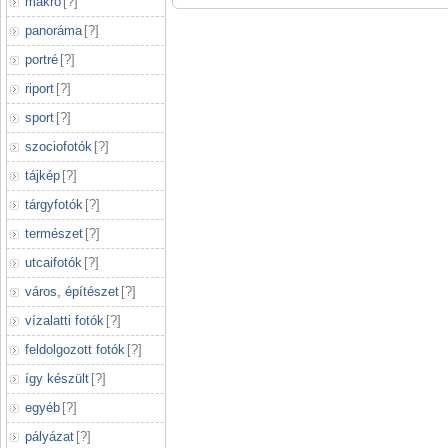
makró
[
?
]
panoráma
[
?
]
portré
[
?
]
riport
[
?
]
sport
[
?
]
szociofotók
[
?
]
tájkép
[
?
]
tárgyfotók
[
?
]
természet
[
?
]
utcaifotók
[
?
]
város, építészet
[
?
]
vízalatti fotók
[
?
]
feldolgozott fotók
[
?
]
így készült
[
?
]
egyéb
[
?
]
pályázat
[
?
]