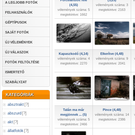
Porcelánbolt felé
(3,25)
v
A LEGJOBB FOTÓK
(4,55)
vélemények száma: 3
vélemények száma: 5
megtekintve: 2163
FELHASZNÁLÓK
megtekintve: 1662
GÉPTÍPUSOK
SAJÁT FOTÓK
ÚJ VÉLEMÉNYEK
ÚJ VÁLASZOK
Kapaszkodó (4,14)
Elkerítve (4,48)
vélemények száma: 4
vélemények száma: 9
FOTÓK FELTÖLTÉSE
megtekintve: 2270
megtekintve: 2041
ISMERTETŐ
SZABÁLYZAT
KATEGÓRIÁK
absztrakt
[
?
]
Talán ma már
Pince (4,48)
abszurd
[
?
]
megjönnek ... (5)
vélemények száma: 14
vélemények száma: 5
megtekintve: 2386
akt
[
?
]
megtekintve: 2466
állatfotók
[
?
]