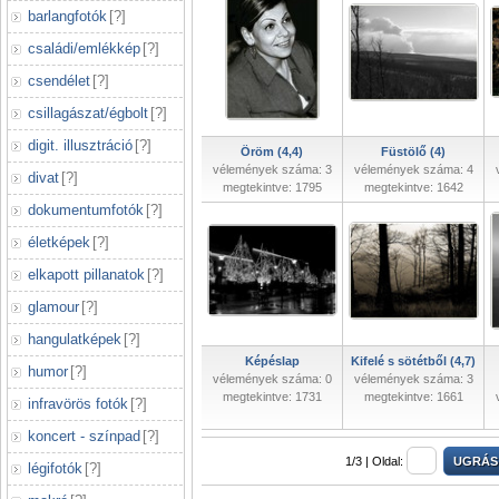
barlangfotók
[
?
]
családi/emlékkép
[
?
]
csendélet
[
?
]
csillagászat/égbolt
[
?
]
digit. illusztráció
[
?
]
Öröm (4,4)
Füstölő (4)
vélemények száma: 3
vélemények száma: 4
divat
[
?
]
megtekintve: 1795
megtekintve: 1642
dokumentumfotók
[
?
]
életképek
[
?
]
elkapott pillanatok
[
?
]
glamour
[
?
]
hangulatképek
[
?
]
Képéslap
Kifelé s sötétből (4,7)
humor
[
?
]
vélemények száma: 0
vélemények száma: 3
megtekintve: 1731
megtekintve: 1661
infravörös fotók
[
?
]
koncert - színpad
[
?
]
1/3 |
Oldal:
légifotók
[
?
]