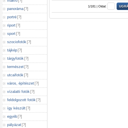
makró
[
?
]
1/181 |
Oldal:
panoráma
[
?
]
portré
[
?
]
riport
[
?
]
sport
[
?
]
szociofotók
[
?
]
tájkép
[
?
]
tárgyfotók
[
?
]
természet
[
?
]
utcaifotók
[
?
]
város, építészet
[
?
]
vízalatti fotók
[
?
]
feldolgozott fotók
[
?
]
így készült
[
?
]
egyéb
[
?
]
pályázat
[
?
]