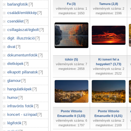
barlangfotók
[
?
]
Fa (3)
Tamura (2,8)
vélemények száma: 1
vélemények száma: 2
családi/emlékkép
[
?
]
megtekintve: 1650
megtekintve: 1596
csendélet
[
?
]
csillagászat/égbolt
[
?
]
digit. illusztráció
[
?
]
divat
[
?
]
dokumentumfotók
[
?
]
tükör (5)
Ki ismeri fel a
életképek
[
?
]
vélemények száma: 7
hegyeket? (3,73)
megtekintve: 2858
vélemények száma: 2
elkapott pillanatok
[
?
]
megtekintve: 2522
glamour
[
?
]
hangulatképek
[
?
]
humor
[
?
]
infravörös fotók
[
?
]
Ponte Vittorio
Ponte Vittorio
koncert - színpad
[
?
]
Emanuelle ll (3,03)
Emanuelle II (4,01)
vélemények száma: 6
vélemények száma: 2
légifotók
[
?
]
megtekintve: 1797
megtekintve: 2169