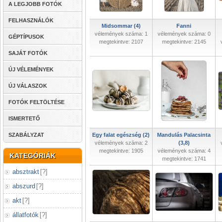
A LEGJOBB FOTÓK
FELHASZNÁLÓK
Midsommar (4)
Fanni
vélemények száma: 1
vélemények száma: 0
GÉPTÍPUSOK
megtekintve: 2107
megtekintve: 2145
SAJÁT FOTÓK
ÚJ VÉLEMÉNYEK
ÚJ VÁLASZOK
FOTÓK FELTÖLTÉSE
ISMERTETŐ
SZABÁLYZAT
Egy falat egészség (2)
Mandulás Palacsinta
vélemények száma: 2
(3,8)
megtekintve: 1905
vélemények száma: 4
KATEGÓRIÁK
megtekintve: 1741
absztrakt
[
?
]
abszurd
[
?
]
akt
[
?
]
állatfotók
[
?
]