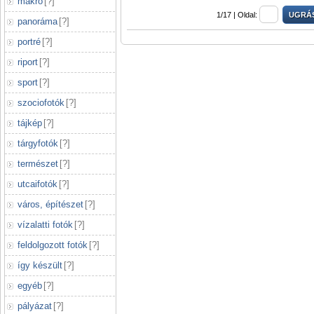
makró
[
?
]
1/17 |
Oldal:
panoráma
[
?
]
portré
[
?
]
riport
[
?
]
sport
[
?
]
szociofotók
[
?
]
tájkép
[
?
]
tárgyfotók
[
?
]
természet
[
?
]
utcaifotók
[
?
]
város, építészet
[
?
]
vízalatti fotók
[
?
]
feldolgozott fotók
[
?
]
így készült
[
?
]
egyéb
[
?
]
pályázat
[
?
]