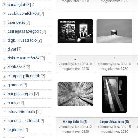
megtekintve: 1560
megtekintve: 1585
barlangfotók
[
?
]
családi/emlékkép
[
?
]
csendélet
[
?
]
csillagászat/égbolt
[
?
]
digit. illusztráció
[
?
]
divat
[
?
]
dokumentumfotók
[
?
]
..
^
vélemények száma: 0
vélemények száma: 0
életképek
[
?
]
megtekintve: 1420
megtekintve: 1730
elkapott pillanatok
[
?
]
glamour
[
?
]
hangulatképek
[
?
]
humor
[
?
]
infravörös fotók
[
?
]
koncert - színpad
[
?
]
Az ég felé II. (5)
Lépcsőházban (5)
vélemények száma: 2
vélemények száma: 5
légifotók
[
?
]
megtekintve: 1829
megtekintve: 1780