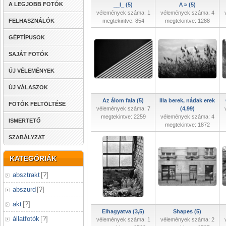
A LEGJOBB FOTÓK
__I_ (5)
Λ ≈ (5)
vélemények száma: 1
vélemények száma: 4
FELHASZNÁLÓK
megtekintve: 854
megtekintve: 1288
GÉPTÍPUSOK
SAJÁT FOTÓK
ÚJ VÉLEMÉNYEK
ÚJ VÁLASZOK
Az álom fala (5)
Illa berek, nádak erek
FOTÓK FELTÖLTÉSE
vélemények száma: 7
(4,99)
megtekintve: 2259
vélemények száma: 4
ISMERTETŐ
megtekintve: 1872
SZABÁLYZAT
KATEGÓRIÁK
absztrakt
[
?
]
abszurd
[
?
]
akt
[
?
]
Elhagyatva (3,5)
Shapes (5)
állatfotók
[
?
]
vélemények száma: 1
vélemények száma: 2