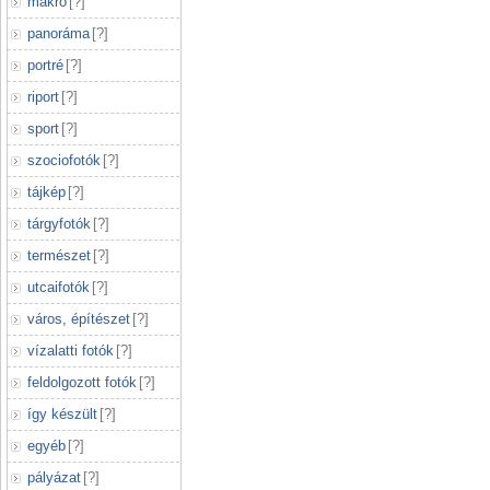
makró
[
?
]
panoráma
[
?
]
portré
[
?
]
riport
[
?
]
sport
[
?
]
szociofotók
[
?
]
tájkép
[
?
]
tárgyfotók
[
?
]
természet
[
?
]
utcaifotók
[
?
]
város, építészet
[
?
]
vízalatti fotók
[
?
]
feldolgozott fotók
[
?
]
így készült
[
?
]
egyéb
[
?
]
pályázat
[
?
]