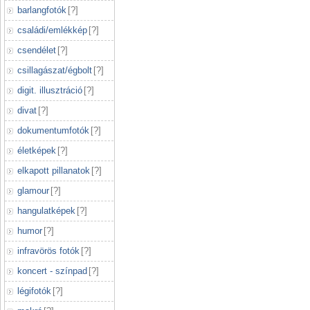
barlangfotók
[
?
]
családi/emlékkép
[
?
]
csendélet
[
?
]
csillagászat/égbolt
[
?
]
digit. illusztráció
[
?
]
divat
[
?
]
dokumentumfotók
[
?
]
életképek
[
?
]
elkapott pillanatok
[
?
]
glamour
[
?
]
hangulatképek
[
?
]
humor
[
?
]
infravörös fotók
[
?
]
koncert - színpad
[
?
]
légifotók
[
?
]