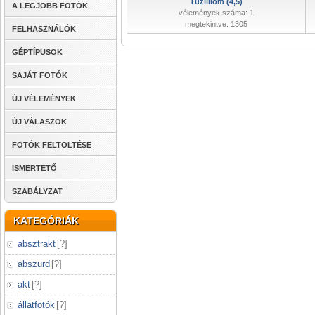
Tűzliliom (4,5)
A LEGJOBB FOTÓK
vélemények száma: 1
megtekintve: 1305
FELHASZNÁLÓK
GÉPTÍPUSOK
SAJÁT FOTÓK
ÚJ VÉLEMÉNYEK
ÚJ VÁLASZOK
FOTÓK FELTÖLTÉSE
ISMERTETŐ
SZABÁLYZAT
KATEGÓRIÁK
absztrakt
[
?
]
abszurd
[
?
]
akt
[
?
]
állatfotók
[
?
]