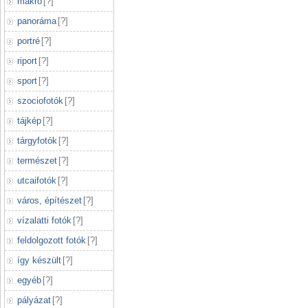
makró
[
?
]
panoráma
[
?
]
portré
[
?
]
riport
[
?
]
sport
[
?
]
szociofotók
[
?
]
tájkép
[
?
]
tárgyfotók
[
?
]
természet
[
?
]
utcaifotók
[
?
]
város, építészet
[
?
]
vízalatti fotók
[
?
]
feldolgozott fotók
[
?
]
így készült
[
?
]
egyéb
[
?
]
pályázat
[
?
]