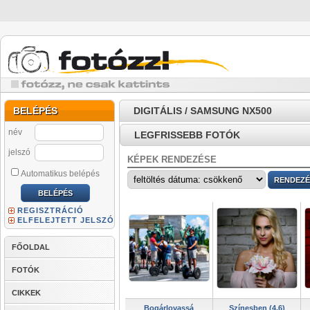
BELÉPÉS
DIGITÁLIS / SAMSUNG NX500
név
LEGFRISSEBB FOTÓK
jelszó
KÉPEK RENDEZÉSE
Automatikus belépés
REGISZTRÁCIÓ
ELFELEJTETT JELSZÓ
FŐOLDAL
FOTÓK
CIKKEK
Bogárlovassá
Színesben (4,6)