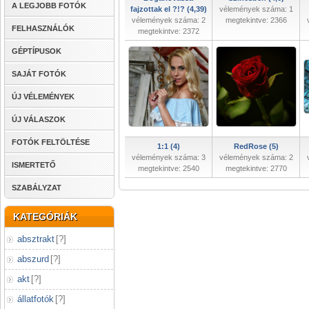
A LEGJOBB FOTÓK
fajzottak el ?!? (4,39)
vélemények száma: 1
vélemények száma: 2
megtekintve: 2366
FELHASZNÁLÓK
megtekintve: 2372
GÉPTÍPUSOK
SAJÁT FOTÓK
ÚJ VÉLEMÉNYEK
ÚJ VÁLASZOK
FOTÓK FELTÖLTÉSE
1:1 (4)
RedRose (5)
vélemények száma: 3
vélemények száma: 2
ISMERTETŐ
megtekintve: 2540
megtekintve: 2770
SZABÁLYZAT
KATEGÓRIÁK
absztrakt
[
?
]
abszurd
[
?
]
akt
[
?
]
állatfotók
[
?
]