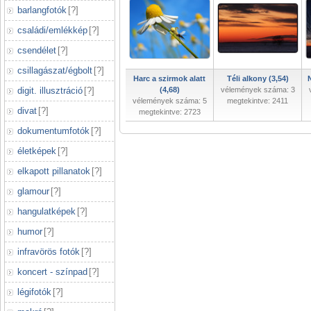
barlangfotók
[
?
]
családi/emlékkép
[
?
]
csendélet
[
?
]
csillagászat/égbolt
[
?
]
Harc a szirmok alatt
Téli alkony (3,54)
digit. illusztráció
[
?
]
(4,68)
vélemények száma: 3
vélemények száma: 5
megtekintve: 2411
divat
[
?
]
megtekintve: 2723
dokumentumfotók
[
?
]
életképek
[
?
]
elkapott pillanatok
[
?
]
glamour
[
?
]
hangulatképek
[
?
]
humor
[
?
]
infravörös fotók
[
?
]
koncert - színpad
[
?
]
légifotók
[
?
]