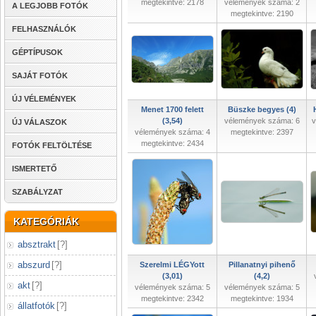
megtekintve: 2178
vélemények száma: 2
A LEGJOBB FOTÓK
megtekintve: 2190
FELHASZNÁLÓK
GÉPTÍPUSOK
SAJÁT FOTÓK
ÚJ VÉLEMÉNYEK
Menet 1700 felett
Büszke begyes (4)
(3,54)
vélemények száma: 6
v
ÚJ VÁLASZOK
vélemények száma: 4
megtekintve: 2397
megtekintve: 2434
FOTÓK FELTÖLTÉSE
ISMERTETŐ
SZABÁLYZAT
KATEGÓRIÁK
absztrakt
[
?
]
abszurd
[
?
]
Szerelmi LÉGYott
Pillanatnyi pihenő
(3,01)
(4,2)
akt
[
?
]
vélemények száma: 5
vélemények száma: 5
megtekintve: 2342
megtekintve: 1934
állatfotók
[
?
]