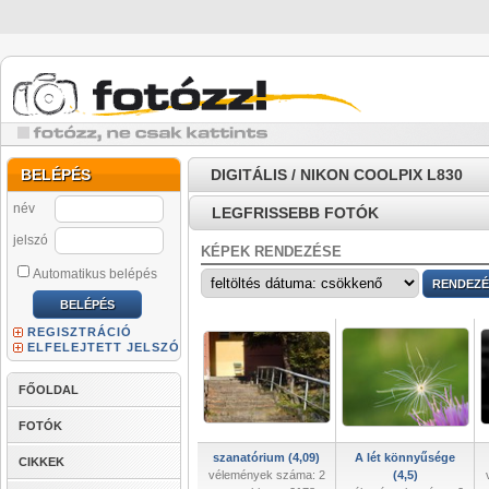
BELÉPÉS
DIGITÁLIS / NIKON COOLPIX L830
név
LEGFRISSEBB FOTÓK
jelszó
KÉPEK RENDEZÉSE
Automatikus belépés
REGISZTRÁCIÓ
ELFELEJTETT JELSZÓ
FŐOLDAL
FOTÓK
szanatórium (4,09)
A lét könnyűsége
CIKKEK
vélemények száma: 2
(4,5)