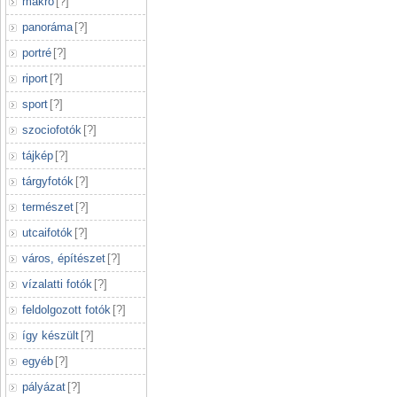
makró
[
?
]
panoráma
[
?
]
portré
[
?
]
riport
[
?
]
sport
[
?
]
szociofotók
[
?
]
tájkép
[
?
]
tárgyfotók
[
?
]
természet
[
?
]
utcaifotók
[
?
]
város, építészet
[
?
]
vízalatti fotók
[
?
]
feldolgozott fotók
[
?
]
így készült
[
?
]
egyéb
[
?
]
pályázat
[
?
]