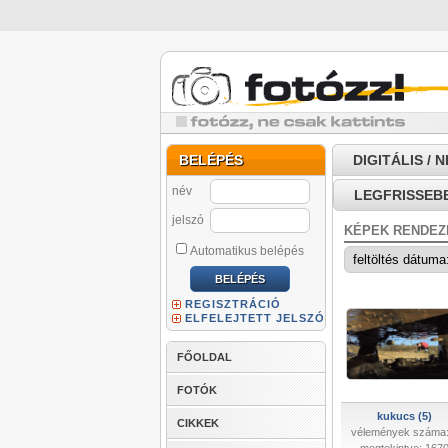
BELÉPÉS
DIGITÁLIS / 
név
LEGFRISSEB
jelszó
KÉPEK RENDEZ
Automatikus belépés
REGISZTRÁCIÓ
ELFELEJTETT JELSZÓ
FŐOLDAL
FOTÓK
kukucs (5)
CIKKEK
vélemények száma: