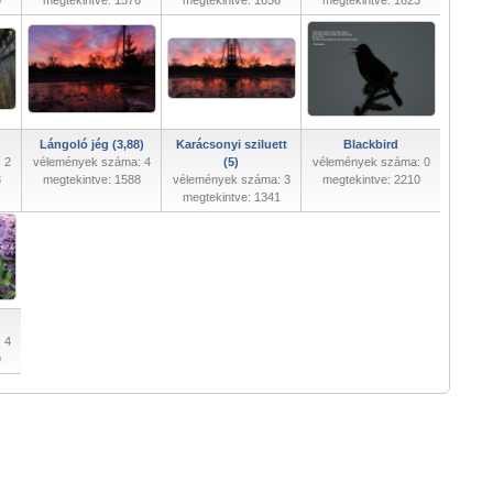
0
megtekintve: 1576
megtekintve: 1656
megtekintve: 1623
Lángoló jég (3,88)
Karácsonyi sziluett
Blackbird
 2
vélemények száma: 4
(5)
vélemények száma: 0
3
megtekintve: 1588
vélemények száma: 3
megtekintve: 2210
megtekintve: 1341
 4
9