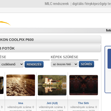
MILC rendszerek
digitális fényképezőgép t
fot
NIKON COOLPIX P600
B FOTÓK
ÉSE
KÉPEK SZŰRÉSE
Ima
Jeti (4,8)
The Sith
 3
vélemények száma: 0
vélemények száma: 1
vélemények száma: 0