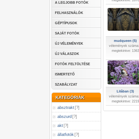
megtekintve: 167
A LEGJOBB FOTÓK
FELHASZNÁLÓK
GÉPTÍPUSOK
SAJÁT FOTÓK
mudqueen (5)
ÚJ VÉLEMÉNYEK
vélemények száma:
megtekintve: 136
ÚJ VÁLASZOK
FOTÓK FELTÖLTÉSE
ISMERTETŐ
SZABÁLYZAT
Lilában (3)
vélemények száma:
KATEGÓRIÁK
megtekintve: 221
absztrakt
[
?
]
abszurd
[
?
]
akt
[
?
]
állatfotók
[
?
]