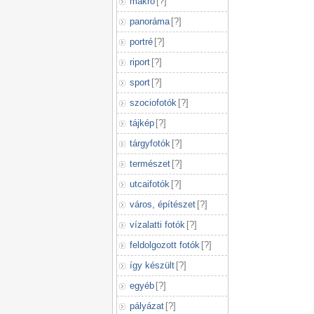
makró
[
?
]
panoráma
[
?
]
portré
[
?
]
riport
[
?
]
sport
[
?
]
szociofotók
[
?
]
tájkép
[
?
]
tárgyfotók
[
?
]
természet
[
?
]
utcaifotók
[
?
]
város, építészet
[
?
]
vízalatti fotók
[
?
]
feldolgozott fotók
[
?
]
így készült
[
?
]
egyéb
[
?
]
pályázat
[
?
]