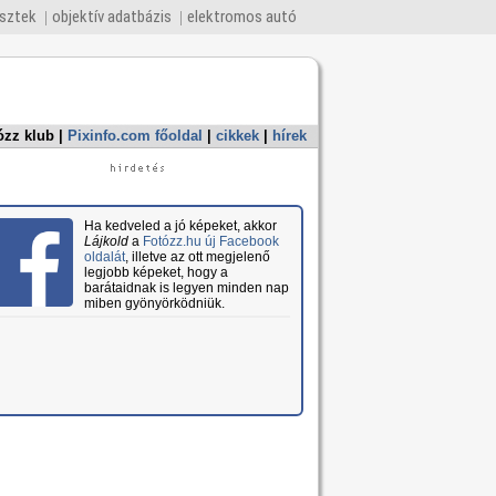
esztek
objektív adatbázis
elektromos autó
ózz klub
|
Pixinfo.com főoldal
|
cikkek
|
hírek
Ha kedveled a jó képeket, akkor
Lájkold
a
Fotózz.hu új Facebook
oldalát
, illetve az ott megjelenő
legjobb képeket, hogy a
barátaidnak is legyen minden nap
miben gyönyörködniük.