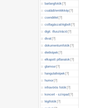
barlangfotók
[
?
]
családi/emlékkép
[
?
]
csendélet
[
?
]
csillagászat/égbolt
[
?
]
digit. illusztráció
[
?
]
divat
[
?
]
dokumentumfotók
[
?
]
életképek
[
?
]
elkapott pillanatok
[
?
]
glamour
[
?
]
hangulatképek
[
?
]
humor
[
?
]
infravörös fotók
[
?
]
koncert - színpad
[
?
]
légifotók
[
?
]