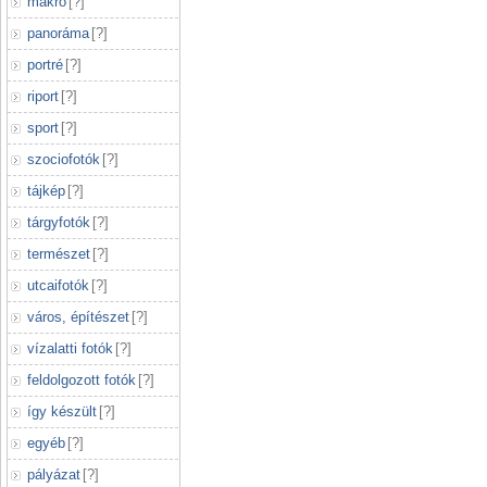
makró
[
?
]
panoráma
[
?
]
portré
[
?
]
riport
[
?
]
sport
[
?
]
szociofotók
[
?
]
tájkép
[
?
]
tárgyfotók
[
?
]
természet
[
?
]
utcaifotók
[
?
]
város, építészet
[
?
]
vízalatti fotók
[
?
]
feldolgozott fotók
[
?
]
így készült
[
?
]
egyéb
[
?
]
pályázat
[
?
]