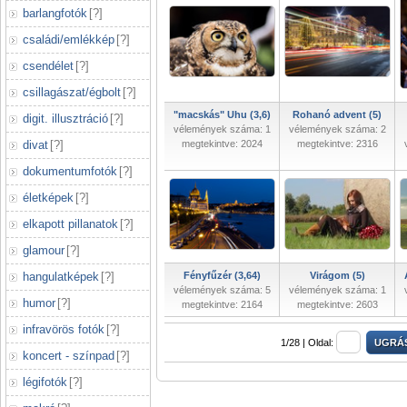
barlangfotók
[
?
]
családi/emlékkép
[
?
]
csendélet
[
?
]
csillagászat/égbolt
[
?
]
"macskás" Uhu (3,6)
Rohanó advent (5)
digit. illusztráció
[
?
]
vélemények száma: 1
vélemények száma: 2
divat
[
?
]
megtekintve: 2024
megtekintve: 2316
dokumentumfotók
[
?
]
életképek
[
?
]
elkapott pillanatok
[
?
]
glamour
[
?
]
hangulatképek
[
?
]
Fényfűzér (3,64)
Virágom (5)
vélemények száma: 5
vélemények száma: 1
humor
[
?
]
megtekintve: 2164
megtekintve: 2603
infravörös fotók
[
?
]
1/28 |
Oldal:
koncert - színpad
[
?
]
légifotók
[
?
]