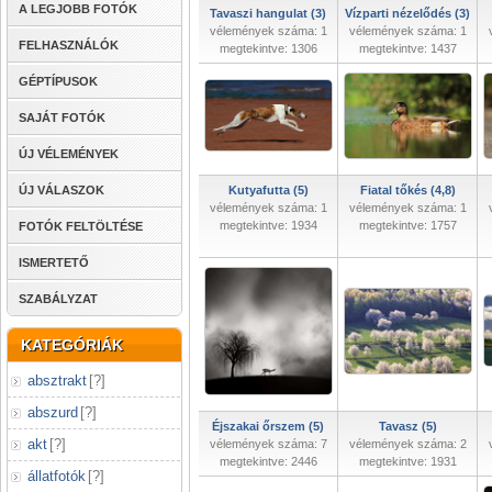
A LEGJOBB FOTÓK
Tavaszi hangulat (3)
Vízparti nézelődés (3)
vélemények száma: 1
vélemények száma: 1
FELHASZNÁLÓK
megtekintve: 1306
megtekintve: 1437
GÉPTÍPUSOK
SAJÁT FOTÓK
ÚJ VÉLEMÉNYEK
ÚJ VÁLASZOK
Kutyafutta (5)
Fiatal tőkés (4,8)
vélemények száma: 1
vélemények száma: 1
megtekintve: 1934
megtekintve: 1757
FOTÓK FELTÖLTÉSE
ISMERTETŐ
SZABÁLYZAT
KATEGÓRIÁK
absztrakt
[
?
]
abszurd
[
?
]
Éjszakai őrszem (5)
Tavasz (5)
akt
[
?
]
vélemények száma: 7
vélemények száma: 2
megtekintve: 2446
megtekintve: 1931
állatfotók
[
?
]