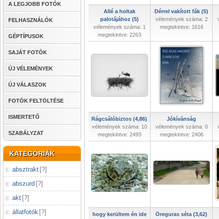
A LEGJOBB FOTÓK
Allé a holtak
Dérrel vakított fák (5)
palotájához (5)
vélemények száma: 2
FELHASZNÁLÓK
vélemények száma: 1
megtekintve: 1616
megtekintve: 2263
GÉPTÍPUSOK
SAJÁT FOTÓK
ÚJ VÉLEMÉNYEK
ÚJ VÁLASZOK
FOTÓK FELTÖLTÉSE
ISMERTETŐ
Rágcsálóbiztos (4,86)
Jókívánság
vélemények száma: 10
vélemények száma: 0
SZABÁLYZAT
megtekintve: 2493
megtekintve: 2406
KATEGÓRIÁK
absztrakt
[
?
]
abszurd
[
?
]
akt
[
?
]
állatfotók
[
?
]
hogy kerültem én ide
Öreguras séta (3,62)