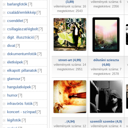
(3,89)
vélemények száma: 6
barlangfotók
[
?
]
vélemények száma: 16
megtekintve: 2356
megtekintve: 2543
családi/emlékkép
[
?
]
csendélet
[
?
]
csillagászat/égbolt
[
?
]
digit. illusztráció
[
?
]
divat
[
?
]
dokumentumfotók
[
?
]
street-art (4,99)
délutáni szieszta
életképek
[
?
]
vélemények száma: 14
(4,66)
megtekintve: 2951
vélemények száma: 7
elkapott pillanatok
[
?
]
megtekintve: 2578
glamour
[
?
]
hangulatképek
[
?
]
humor
[
?
]
infravörös fotók
[
?
]
koncert - színpad
[
?
]
légifotók
[
?
]
. (4,94)
szemtől szembe (4,9)
vélemények száma: 12
vélemények száma: 4
v