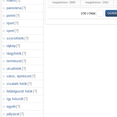
makró
[
?
]
megtekintve: 2865
megtekintve: 2461
panoráma
[
?
]
1/30 |
Oldal:
portré
[
?
]
riport
[
?
]
sport
[
?
]
szociofotók
[
?
]
tájkép
[
?
]
tárgyfotók
[
?
]
természet
[
?
]
utcaifotók
[
?
]
város, építészet
[
?
]
vízalatti fotók
[
?
]
feldolgozott fotók
[
?
]
így készült
[
?
]
egyéb
[
?
]
pályázat
[
?
]