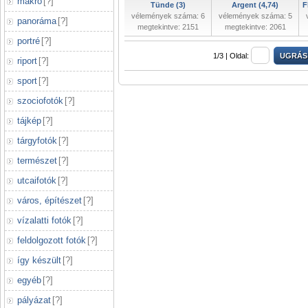
makró
[
?
]
Tünde (3)
Argent (4,74)
F
vélemények száma: 6
vélemények száma: 5
panoráma
[
?
]
megtekintve: 2151
megtekintve: 2061
portré
[
?
]
1/3 |
Oldal:
riport
[
?
]
sport
[
?
]
szociofotók
[
?
]
tájkép
[
?
]
tárgyfotók
[
?
]
természet
[
?
]
utcaifotók
[
?
]
város, építészet
[
?
]
vízalatti fotók
[
?
]
feldolgozott fotók
[
?
]
így készült
[
?
]
egyéb
[
?
]
pályázat
[
?
]