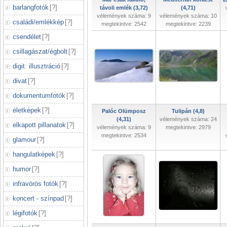
barlangfotók
[
?
]
távoli emlék (3,72)
(4,71)
vélemények száma: 9
vélemények száma: 10
családi/emlékkép
[
?
]
megtekintve: 2542
megtekintve: 2239
csendélet
[
?
]
csillagászat/égbolt
[
?
]
digit. illusztráció
[
?
]
divat
[
?
]
dokumentumfotók
[
?
]
életképek
[
?
]
Palóc Olümposz
Tulipán (4,8)
(4,31)
vélemények száma: 24
elkapott pillanatok
[
?
]
vélemények száma: 9
megtekintve: 2979
megtekintve: 2534
glamour
[
?
]
hangulatképek
[
?
]
humor
[
?
]
infravörös fotók
[
?
]
koncert - színpad
[
?
]
légifotók
[
?
]