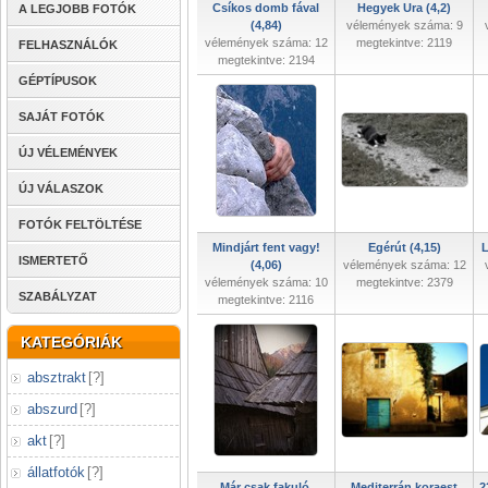
Csíkos domb fával
Hegyek Ura (4,2)
A LEGJOBB FOTÓK
(4,84)
vélemények száma: 9
vélemények száma: 12
megtekintve: 2119
FELHASZNÁLÓK
megtekintve: 2194
GÉPTÍPUSOK
SAJÁT FOTÓK
ÚJ VÉLEMÉNYEK
ÚJ VÁLASZOK
FOTÓK FELTÖLTÉSE
Mindjárt fent vagy!
Egérút (4,15)
L
ISMERTETŐ
(4,06)
vélemények száma: 12
vélemények száma: 10
megtekintve: 2379
SZABÁLYZAT
megtekintve: 2116
KATEGÓRIÁK
absztrakt
[
?
]
abszurd
[
?
]
akt
[
?
]
állatfotók
[
?
]
Már csak fakuló,
Mediterrán koraest
2