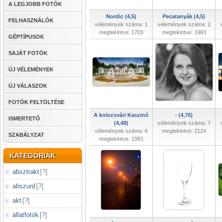
A LEGJOBB FOTÓK
Nordic (4,5)
Pecatanyák (4,5)
FELHASZNÁLÓK
vélemények száma: 1
vélemények száma: 2
megtekintve: 1703
megtekintve: 1963
GÉPTÍPUSOK
SAJÁT FOTÓK
ÚJ VÉLEMÉNYEK
ÚJ VÁLASZOK
FOTÓK FELTÖLTÉSE
A kolozsvári Kaszinó
- (4,76)
ISMERTETŐ
(4,48)
vélemények száma: 7
vélemények száma: 6
megtekintve: 2124
SZABÁLYZAT
megtekintve: 1983
KATEGÓRIÁK
absztrakt
[
?
]
abszurd
[
?
]
akt
[
?
]
állatfotók
[
?
]