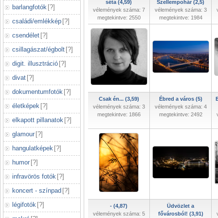
séta (4,59)
Szellempohár (2,5)
barlangfotók
[
?
]
vélemények száma: 7
vélemények száma: 3
megtekintve: 2550
megtekintve: 1984
családi/emlékkép
[
?
]
csendélet
[
?
]
csillagászat/égbolt
[
?
]
digit. illusztráció
[
?
]
divat
[
?
]
dokumentumfotók
[
?
]
Csak én... (3,59)
Ébred a város (5)
életképek
[
?
]
vélemények száma: 3
vélemények száma: 4
megtekintve: 1866
megtekintve: 2492
elkapott pillanatok
[
?
]
glamour
[
?
]
hangulatképek
[
?
]
humor
[
?
]
infravörös fotók
[
?
]
koncert - színpad
[
?
]
légifotók
[
?
]
- (4,87)
Üdvözlet a
vélemények száma: 5
fővárosból! (3,91)