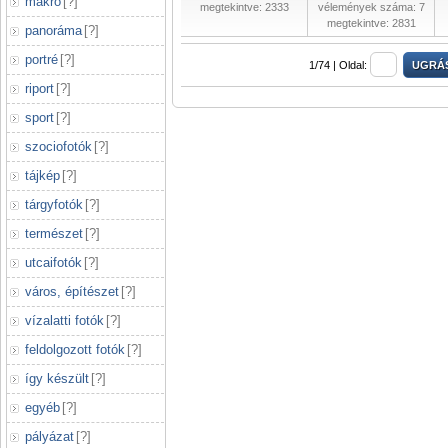
makró
[
?
]
megtekintve: 2333
vélemények száma: 7
megtekintve: 2831
panoráma
[
?
]
portré
[
?
]
1/74 |
Oldal:
riport
[
?
]
sport
[
?
]
szociofotók
[
?
]
tájkép
[
?
]
tárgyfotók
[
?
]
természet
[
?
]
utcaifotók
[
?
]
város, építészet
[
?
]
vízalatti fotók
[
?
]
feldolgozott fotók
[
?
]
így készült
[
?
]
egyéb
[
?
]
pályázat
[
?
]