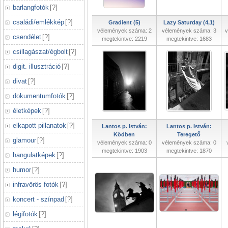
barlangfotók
[
?
]
családi/emlékkép
[
?
]
Gradient (5)
Lazy Saturday (4,1)
vélemények száma: 2
vélemények száma: 3
v
csendélet
[
?
]
megtekintve: 2219
megtekintve: 1683
csillagászat/égbolt
[
?
]
digit. illusztráció
[
?
]
divat
[
?
]
dokumentumfotók
[
?
]
életképek
[
?
]
elkapott pillanatok
[
?
]
Lantos p. István:
Lantos p. István:
Ködben
Teregető
glamour
[
?
]
vélemények száma: 0
vélemények száma: 0
megtekintve: 1903
megtekintve: 1870
hangulatképek
[
?
]
humor
[
?
]
infravörös fotók
[
?
]
koncert - színpad
[
?
]
légifotók
[
?
]