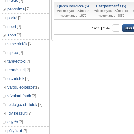
makró
[
?
]
Queen Boudicca (5)
Összpontosítás (5)
panoráma
[
?
]
vélemények száma: 2
vélemények száma: 15
megtekintve: 1970
megtekintve: 3050
portré
[
?
]
riport
[
?
]
1/203 |
Oldal:
sport
[
?
]
szociofotók
[
?
]
tájkép
[
?
]
tárgyfotók
[
?
]
természet
[
?
]
utcaifotók
[
?
]
város, építészet
[
?
]
vízalatti fotók
[
?
]
feldolgozott fotók
[
?
]
így készült
[
?
]
egyéb
[
?
]
pályázat
[
?
]