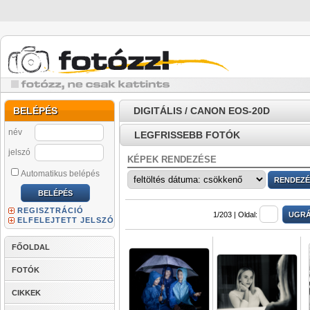
BELÉPÉS
DIGITÁLIS / CANON EOS-20D
név
LEGFRISSEBB FOTÓK
jelszó
KÉPEK RENDEZÉSE
Automatikus belépés
REGISZTRÁCIÓ
1/203 |
Oldal:
ELFELEJTETT JELSZÓ
FŐOLDAL
FOTÓK
CIKKEK