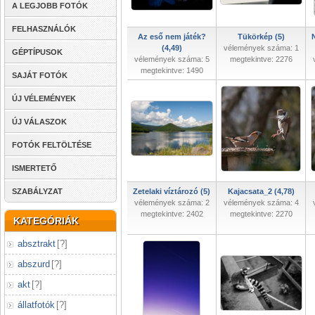
A LEGJOBB FOTÓK
FELHASZNÁLÓK
Az eső nem játék?
Tükörkép (5)
(4,49)
vélemények száma: 1
GÉPTÍPUSOK
vélemények száma: 5
megtekintve: 2276
megtekintve: 1490
SAJÁT FOTÓK
ÚJ VÉLEMÉNYEK
ÚJ VÁLASZOK
FOTÓK FELTÖLTÉSE
ISMERTETŐ
SZABÁLYZAT
Zetelaki víztározó (5)
Kajacsata_2 (4,78)
vélemények száma: 2
vélemények száma: 4
megtekintve: 2402
megtekintve: 2270
KATEGÓRIÁK
absztrakt
[
?
]
abszurd
[
?
]
akt
[
?
]
állatfotók
[
?
]