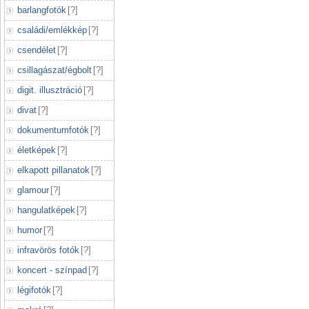
barlangfotók
[
?
]
családi/emlékkép
[
?
]
csendélet
[
?
]
csillagászat/égbolt
[
?
]
digit. illusztráció
[
?
]
divat
[
?
]
dokumentumfotók
[
?
]
életképek
[
?
]
elkapott pillanatok
[
?
]
glamour
[
?
]
hangulatképek
[
?
]
humor
[
?
]
infravörös fotók
[
?
]
koncert - színpad
[
?
]
légifotók
[
?
]