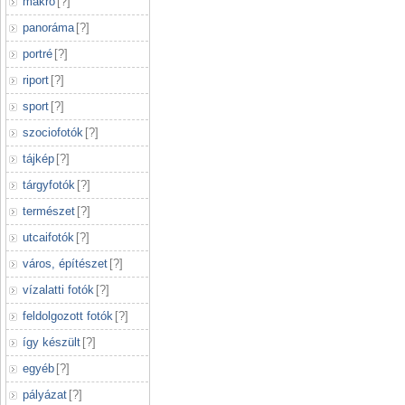
makró
[
?
]
panoráma
[
?
]
portré
[
?
]
riport
[
?
]
sport
[
?
]
szociofotók
[
?
]
tájkép
[
?
]
tárgyfotók
[
?
]
természet
[
?
]
utcaifotók
[
?
]
város, építészet
[
?
]
vízalatti fotók
[
?
]
feldolgozott fotók
[
?
]
így készült
[
?
]
egyéb
[
?
]
pályázat
[
?
]