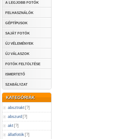
A LEGJOBB FOTÓK
FELHASZNÁLÓK
GÉPTÍPUSOK
SAJÁT FOTÓK
ÚJ VÉLEMÉNYEK
ÚJ VÁLASZOK
FOTÓK FELTÖLTÉSE
ISMERTETŐ
SZABÁLYZAT
KATEGÓRIÁK
absztrakt
[
?
]
abszurd
[
?
]
akt
[
?
]
állatfotók
[
?
]