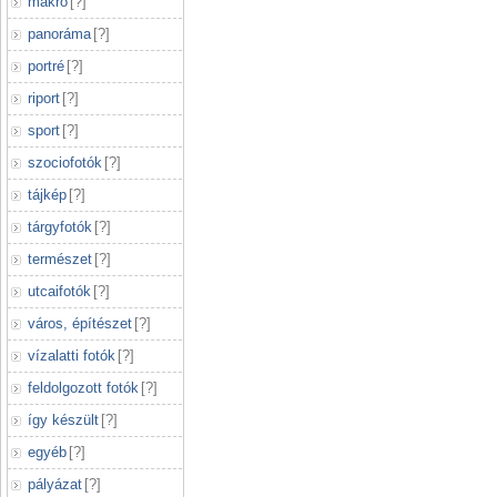
makró
[
?
]
panoráma
[
?
]
portré
[
?
]
riport
[
?
]
sport
[
?
]
szociofotók
[
?
]
tájkép
[
?
]
tárgyfotók
[
?
]
természet
[
?
]
utcaifotók
[
?
]
város, építészet
[
?
]
vízalatti fotók
[
?
]
feldolgozott fotók
[
?
]
így készült
[
?
]
egyéb
[
?
]
pályázat
[
?
]