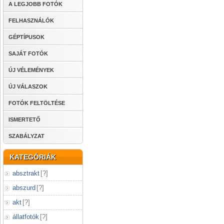
A LEGJOBB FOTÓK
FELHASZNÁLÓK
GÉPTÍPUSOK
SAJÁT FOTÓK
ÚJ VÉLEMÉNYEK
ÚJ VÁLASZOK
FOTÓK FELTÖLTÉSE
ISMERTETŐ
SZABÁLYZAT
KATEGÓRIÁK
absztrakt
[
?
]
abszurd
[
?
]
akt
[
?
]
állatfotók
[
?
]