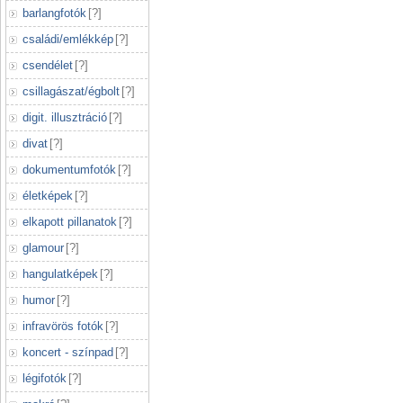
barlangfotók
[
?
]
családi/emlékkép
[
?
]
csendélet
[
?
]
csillagászat/égbolt
[
?
]
digit. illusztráció
[
?
]
divat
[
?
]
dokumentumfotók
[
?
]
életképek
[
?
]
elkapott pillanatok
[
?
]
glamour
[
?
]
hangulatképek
[
?
]
humor
[
?
]
infravörös fotók
[
?
]
koncert - színpad
[
?
]
légifotók
[
?
]