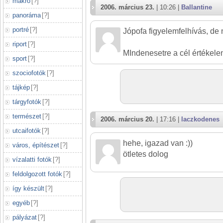
makró
[
?
]
2006. március 23.
| 10:26 |
Ballantine
panoráma
[
?
]
portré
[
?
]
Jópofa figyelemfelhívás, de 
riport
[
?
]
MIndenesetre a cél értékelen
sport
[
?
]
szociofotók
[
?
]
tájkép
[
?
]
tárgyfotók
[
?
]
természet
[
?
]
2006. március 20.
| 17:16 |
laczkodenes
utcaifotók
[
?
]
hehe, igazad van :))
város, építészet
[
?
]
ötletes dolog
vízalatti fotók
[
?
]
feldolgozott fotók
[
?
]
így készült
[
?
]
egyéb
[
?
]
pályázat
[
?
]