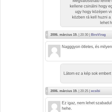
Megvalosithato lenne
kellene csinálni hogy e
ugy hogy középen vi
közben rá kell huzni a
lehet 
2006. március 19.
| 20:30 |
BiroVirag
Nagggyon ötletes, és milyen 
Látom ez a kép sok embert
2006. március 19.
| 20:25 |
ecsibi
Ez igaz, nem lehet szabaduln
hehe.