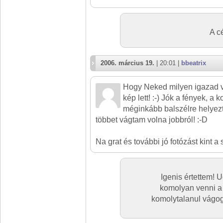
A cé
2006. március 19.
| 20:01 |
bbeatrix
Hogy Neked milyen igazad v
kép lett! :-) Jók a fények, a 
méginkább balszélre helyez
többet vágtam volna jobbról! :-D
Na grat és további jó fotózást kint 
Igenis értettem! 
komolyan venni a 
komolytalanul vágog