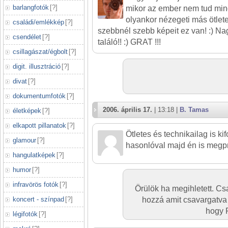
barlangfotók
[
?
]
mikor az ember nem tud mind
olyankor nézegeti más ötlet
családi/emlékkép
[
?
]
szebbnél szebb képeit ez van! :) Na
csendélet
[
?
]
találó!! :) GRAT !!!
csillagászat/égbolt
[
?
]
digit. illusztráció
[
?
]
divat
[
?
]
dokumentumfotók
[
?
]
2006. április 17.
| 13:18 |
B. Tamas
életképek
[
?
]
elkapott pillanatok
[
?
]
Ötletes és technikailag is k
glamour
[
?
]
hasonlóval majd én is megp
hangulatképek
[
?
]
humor
[
?
]
infravörös fotók
[
?
]
Örülök ha megihletett. Csa
koncert - színpad
[
?
]
hozzá amit csavargatva 
hogy P
légifotók
[
?
]