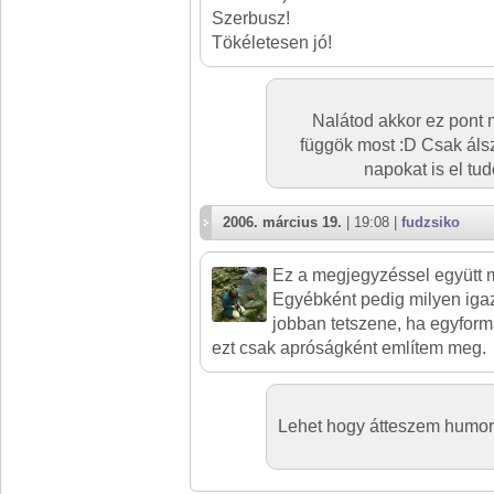
Szerbusz!
Tökéletesen jó!
Nalátod akkor ez pont 
függök most :D Csak áls
napokat is el tu
2006. március 19.
| 19:08 |
fudzsiko
Ez a megjegyzéssel együtt 
Egyébként pedig milyen igaz
jobban tetszene, ha egyform
ezt csak apróságként említem meg.
Lehet hogy átteszem humor