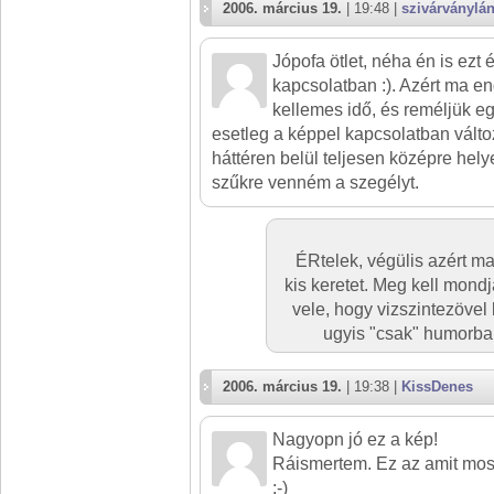
2006. március 19.
| 19:48 |
szivárványlá
Jópofa ötlet, néha én is ezt 
kapcsolatban :). Azért ma en
kellemes idő, és reméljük eg
esetleg a képpel kapcsolatban válto
háttéren belül teljesen középre he
szűkre venném a szegélyt.
ÉRtelek, végülis azért ma
kis keretet. Meg kell mon
vele, hogy vizszintezöve
ugyis "csak" humorba 
2006. március 19.
| 19:38 |
KissDenes
Nagyopn jó ez a kép!
Ráismertem. Ez az amit mos
:-)