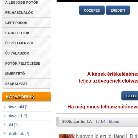
A LEGJOBB FOTÓK
KÖZEPES
EREDETI
FELHASZNÁLÓK
GÉPTÍPUSOK
SAJÁT FOTÓK
ÚJ VÉLEMÉNYEK
ÚJ VÁLASZOK
FOTÓK FELTÖLTÉSE
A képek értékeléséhez
ISMERTETŐ
teljes szövegének elolvas
SZABÁLYZAT
KATEGÓRIÁK
BELÉP
Ha még nincs felhasználónev
absztrakt
[
?
]
abszurd
[
?
]
2006. április 17.
| 17:54 |
bland
akt
[
?
]
állatfotók
[
?
]
Nagyon jó ezt jól látod ! :D d