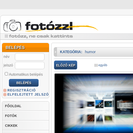
BELÉPÉS
humor
KATEGÓRIA:
név
jelszó
|
|
egyéb
ELŐZŐ KÉP
Automatikus belépés
REGISZTRÁCIÓ
ELFELEJTETT JELSZÓ
FŐOLDAL
FOTÓK
CIKKEK