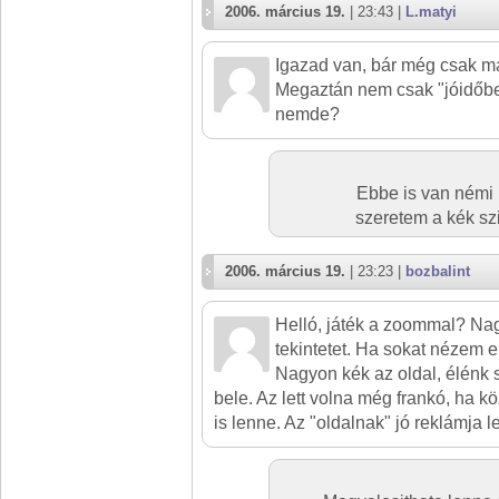
2006. március 19.
| 23:43 |
L.matyi
Igazad van, bár még csak má
Megaztán nem csak "jóidőben"
nemde?
Ebbe is van némi 
szeretem a kék szi
2006. március 19.
| 23:23 |
bozbalint
Helló, játék a zoommal? Na
tekintetet. Ha sokat nézem e
Nagyon kék az oldal, élénk s
bele. Az lett volna még frankó, ha k
is lenne. Az "oldalnak" jó reklámja l