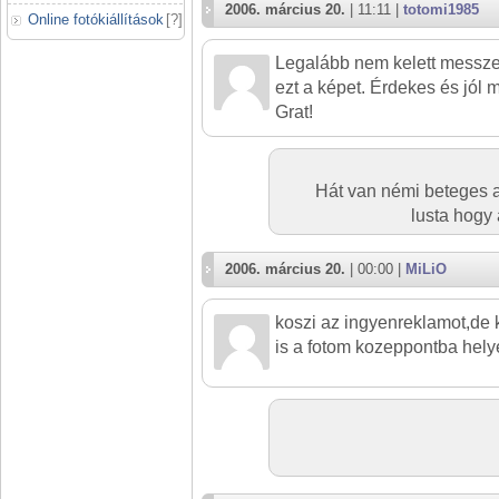
2006. március 20.
| 11:11 |
totomi1985
Online fotókiállítások
[
?
]
Legalább nem kelett messze
ezt a képet. Érdekes és jól 
Grat!
Hát van némi beteges 
lusta hogy 
2006. március 20.
| 00:00 |
MiLiO
koszi az ingyenreklamot,de k
is a fotom kozeppontba helye